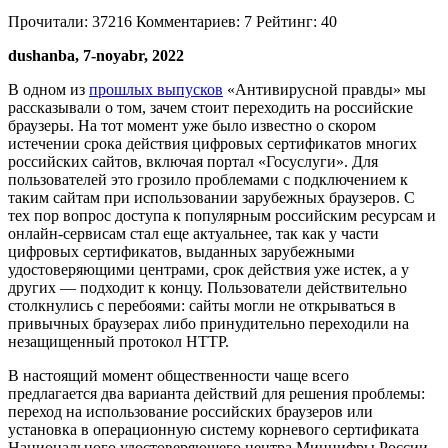
Прочитали:
37216
Комментариев:
7
Рейтинг:
40
dushanba, 7-noyabr, 2022
В одном из
прошлых выпусков
«Антивирусной правды» мы
рассказывали о том, зачем стоит переходить на российские
браузеры. На тот момент уже было известно о скором
истечении срока действия цифровых сертификатов многих
российских сайтов, включая портал «Госуслуги». Для
пользователей это грозило проблемами с подключением к
таким сайтам при использовании зарубежных браузеров. С
тех пор вопрос доступа к популярным российским ресурсам и
онлайн-сервисам стал еще актуальнее, так как у части
цифровых сертификатов, выданных зарубежными
удостоверяющими центрами, срок действия уже истек, а у
других — подходит к концу. Пользователи действительно
столкнулись с перебоями: сайты могли не открываться в
привычных браузерах либо принудительно переходили на
незащищенный протокол HTTP.
В настоящий момент общественности чаще всего
предлагается два варианта действий для решения проблемы:
переход на использование российских браузеров или
установка в операционную систему корневого сертификата
Национального удостоверяющего центра Минцифры России.