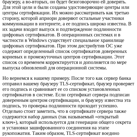
браузеру, а во-вторых, он будет безоговорочно ей доверять.
Для этой цели и были созданы удостоверяющие центры или
центры сертификации. Их можно рассматривать как третью
сторону, которой априори доверяют остальные участники
коммуникации в интернете, а ее подпись широко известна. В
их задачи входит выпуск и подтверждение подлинности
цифровых сертификатов. В операционных системах и в
частности в Windows существует специальное хранилище
цифровых сертификатов. При этом дистрибутив ОС уже
содержит определенный список сертификатов доверенных
корневых и промежуточных центров сертификации. Этот
список со временем корректируется и дополняется по мере
выпуска обновлений для операционной системы.
Но вернемся к нашему примеру. После того как сервер банка
отправил вашему браузеру TLS-сертификат, браузер проверяет
его подпись и сравнивает ее со списком установленных
сертификатов в системе. Если сертификат сервера подписан
доверенным центром сертификации, и браузеру известна эта
подпись, то проверка подлинности проходит успешно.
Отдельно стоит заметить, что в сертификате сервера также
содержится набор данных (так называемый «открытый
ключ»), который используется для генерации общего секрета
и установки зашифрованного соединения на этапе
рукопожатия. Таким образом, TLS-сертификат воедино