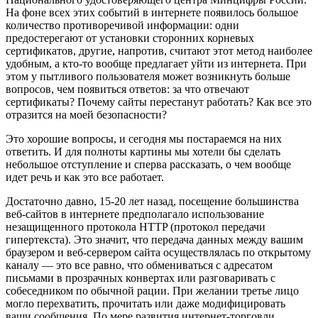
На фоне всех этих событий в интернете появилось большое
количество противоречивой информации: одни
предостерегают от установки сторонних корневых
сертификатов, другие, напротив, считают этот метод наиболее
удобным, а кто-то вообще предлагает уйти из интернета. При
этом у пытливого пользователя может возникнуть больше
вопросов, чем появиться ответов: за что отвечают
сертификаты? Почему сайты перестанут работать? Как все это
отразится на моей безопасности?
Это хорошие вопросы, и сегодня мы постараемся на них
ответить. И для полноты картины мы хотели бы сделать
небольшое отступление и сперва рассказать, о чем вообще
идет речь и как это все работает.
Достаточно давно, 15-20 лет назад, посещение большинства
веб-сайтов в интернете предполагало использование
незащищенного протокола HTTP (протокол передачи
гипертекста). Это значит, что передача данных между вашим
браузером и веб-сервером сайта осуществлялась по открытому
каналу — это все равно, что обмениваться с адресатом
письмами в прозрачных конвертах или разговаривать с
собеседником по обычной рации. При желании третье лицо
могло перехватить, прочитать или даже модифицировать
ваши сообщения. По мере развития интернет-торговли,