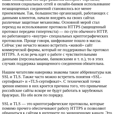
появления социальных сетей и онлайн-банков использование
незащищенных соединений становилось все менее
приемлемым. Так, большинство организаций, работающих с
данными клиентов, начали внедрять на своих сайтах
различные защитные механизмы. Основной мерой стал
переход на использование протокола HTTPS (защищенный
протокол передачи гипертекста) — по сути обычного HTTP,
но работающего «внутри» специальных криптографических
протоколов. Проще говоря, шифрование пошло в массы.
Сейчас уже нечасто можно встретить «живой» сайт
коммерческой фирмы, который не поддерживал бы протокол
HTTPS. А если речь идет о работе с чувствительными
данными (персональными, банковскими и т. п.), то в этих
случаях поддержка защищенного соединения обязательна.
Нашим читателям наверняка знакомы такие аббревиатуры как
SSL и TLS. Также часто можно встретить понятия «SSL-
сертификат» и «TLS-сертификат». С технической точки
зрения именно в них кроется причина того, что привычные
российские сайты вскоре не будут работать в зарубежных
браузерах. Но обо всем по порядку.
SSL и TLS — это криптографические протоколы, которые
помимо прочего обеспечивают работу HTTPS и позволяют
обращаться к сайтам в интернете по защищенному каналу. Это