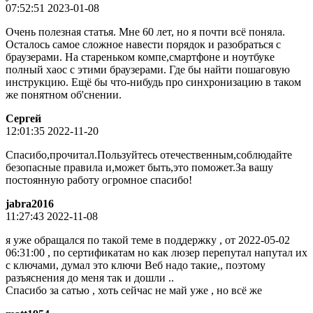
07:52:51 2023-01-08
Очень полезная статья. Мне 60 лет, но я почти всё поняла.
Осталось самое сложное навести порядок и разобраться с
браузерами. На стареньком компе,смартфоне и ноутбуке
полный хаос с этими браузерами. Где бы найти пошаговую
инструкцию. Ещё бы что-нибудь про синхронизацию в таком
же понятном об'снении.
Сергей
12:01:35 2022-11-20
Спасибо,прочитал.Пользуйтесь отечественным,соблюдайте
безопасные правила и,может быть,это поможет.За вашу
постоянную работу огромное спасибо!
jabra2016
11:27:43 2022-11-08
я уже обращался по такой теме в поддержку , от 2022-05-02
06:31:00 , по сертификатам но как люзер перепутал напутал их
с ключами, думал это ключи Веб надо такие,, поэтому
разъяснения до меня так и дошли ..
Спасибо за сатью , хоть сейчас не май уже , но всё же