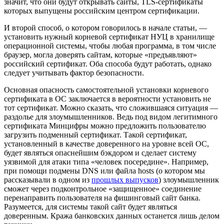
значит, что они будут открывать сайты, TLS-сертификаты
которых выпущены российским центром сертификации.
И второй способ, о котором говорилось в начале статьи, —
установить нужный корневой сертификат НУЦ в хранилище
операционной системы, чтобы любая программа, в том числе
браузер, могла доверять сайтам, которые «предъявляют»
российский сертификат. Оба способа будут работать, однако
следует учитывать фактор безопасности.
Основная опасность самостоятельной установки корневого
сертификата в ОС заключается в вероятности установить не
тот сертификат. Можно сказать, что сложившаяся ситуация —
раздолье для злоумышленников. Ведь под видом легитимного
сертификата Минцифры можно предложить пользователю
загрузить подменный сертификат. Такой сертификат,
установленный в качестве доверенного на уровне всей ОС,
будет являться опаснейшим бэкдором и сделает систему
уязвимой для атаки типа «человек посередине». Например,
при помощи подмены DNS или файла hosts (о котором мы
рассказывали в одном из
прошлых выпусков
) злоумышленник
сможет через подконтрольное «защищенное» соединение
перенаправить пользователя на фишинговый сайт банка.
Разумеется, для системы такой сайт будет являться
доверенным. Кража банковских данных останется лишь делом