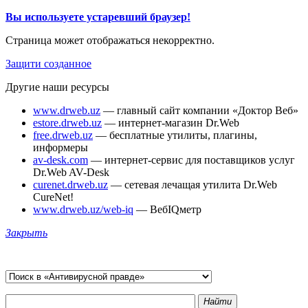
Вы используете устаревший браузер!
Страница может отображаться некорректно.
Защити созданное
Другие наши ресурсы
www.drweb.uz
— главный сайт компании «Доктор Веб»
estore.drweb.uz
— интернет-магазин Dr.Web
free.drweb.uz
— бесплатные утилиты, плагины,
информеры
av-desk.com
— интернет-сервис для поставщиков услуг
Dr.Web AV-Desk
curenet.drweb.uz
— сетевая лечащая утилита Dr.Web
CureNet!
www.drweb.uz/web-iq
— ВебIQметр
Закрыть
Найти