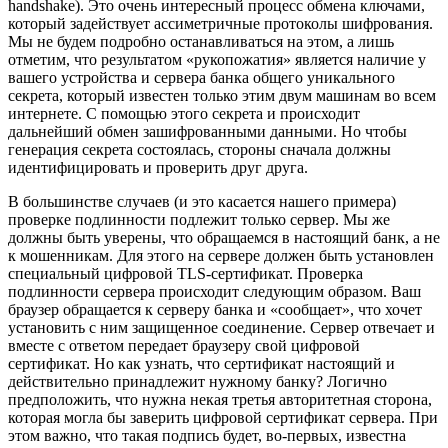
handshake). Это очень интересный процесс обмена ключами,
который задействует ассиметричные протоколы шифрования.
Мы не будем подробно останавливаться на этом, а лишь
отметим, что результатом «рукопожатия» является наличие у
вашего устройства и сервера банка общего уникального
секрета, который известен только этим двум машинам во всем
интернете. С помощью этого секрета и происходит
дальнейший обмен зашифрованными данными. Но чтобы
генерация секрета состоялась, стороны сначала должны
идентифицировать и проверить друг друга.
В большинстве случаев (и это касается нашего примера)
проверке подлинности подлежит только сервер. Мы же
должны быть уверены, что обращаемся в настоящий банк, а не
к мошенникам. Для этого на сервере должен быть установлен
специальный цифровой TLS-сертификат. Проверка
подлинности сервера происходит следующим образом. Ваш
браузер обращается к серверу банка и «сообщает», что хочет
установить с ним защищенное соединение. Сервер отвечает и
вместе с ответом передает браузеру свой цифровой
сертификат. Но как узнать, что сертификат настоящий и
действительно принадлежит нужному банку? Логично
предположить, что нужна некая третья авторитетная сторона,
которая могла бы заверить цифровой сертификат сервера. При
этом важно, что такая подпись будет, во-первых, известна