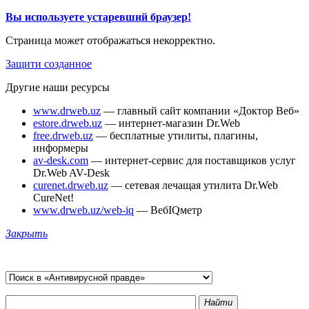
Вы используете устаревший браузер!
Страница может отображаться некорректно.
Защити созданное
Другие наши ресурсы
www.drweb.uz
— главный сайт компании «Доктор Веб»
estore.drweb.uz
— интернет-магазин Dr.Web
free.drweb.uz
— бесплатные утилиты, плагины,
информеры
av-desk.com
— интернет-сервис для поставщиков услуг
Dr.Web AV-Desk
curenet.drweb.uz
— сетевая лечащая утилита Dr.Web
CureNet!
www.drweb.uz/web-iq
— ВебIQметр
Закрыть
Найти