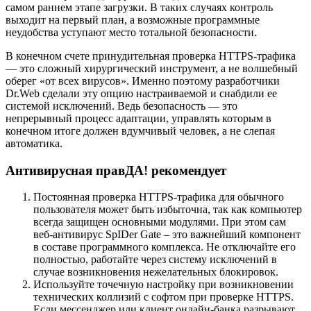
самом раннем этапе загрузки. В таких случаях контроль
выходит на первый план, а возможные программные
неудобства уступают место тотальной безопасности.
В конечном счете принудительная проверка HTTPS-трафика
— это сложный хирургический инструмент, а не волшебный
оберег «от всех вирусов». Именно поэтому разработчики
Dr.Web сделали эту опцию настраиваемой и снабдили ее
системой исключений. Ведь безопасность — это
непрерывный процесс адаптации, управлять которым в
конечном итоге должен вдумчивый человек, а не слепая
автоматика.
Антивирусная правДА! рекомендует
Постоянная проверка HTTPS-трафика для обычного
пользователя может быть избыточна, так как компьютер
всегда защищен основными модулями. При этом сам
веб-антивирус SpIDer Gate – это важнейший компонент
в составе программного комплекса. Не отключайте его
полностью, работайте через систему исключений в
случае возникновения нежелательных блокировок.
Используйте точечную настройку при возникновении
технических коллизий с софтом при проверке HTTPS.
Если мессенджер или клиент онлайн-банка разрывают