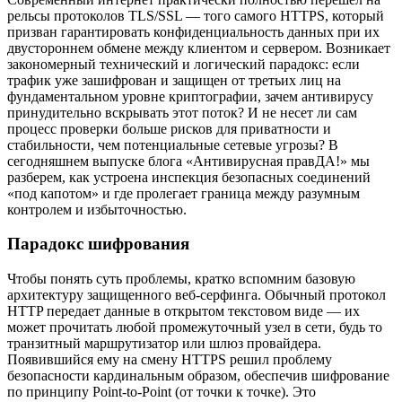
рельсы протоколов TLS/SSL — того самого HTTPS, который
призван гарантировать конфиденциальность данных при их
двустороннем обмене между клиентом и сервером. Возникает
закономерный технический и логический парадокс: если
трафик уже зашифрован и защищен от третьих лиц на
фундаментальном уровне криптографии, зачем антивирусу
принудительно вскрывать этот поток? И не несет ли сам
процесс проверки больше рисков для приватности и
стабильности, чем потенциальные сетевые угрозы? В
сегодняшнем выпуске блога «Антивирусная правДА!» мы
разберем, как устроена инспекция безопасных соединений
«под капотом» и где пролегает граница между разумным
контролем и избыточностью.
Парадокс шифрования
Чтобы понять суть проблемы, кратко вспомним базовую
архитектуру защищенного веб-серфинга. Обычный протокол
HTTP передает данные в открытом текстовом виде — их
может прочитать любой промежуточный узел в сети, будь то
транзитный маршрутизатор или шлюз провайдера.
Появившийся ему на смену HTTPS решил проблему
безопасности кардинальным образом, обеспечив шифрование
по принципу Point-to-Point (от точки к точке). Это