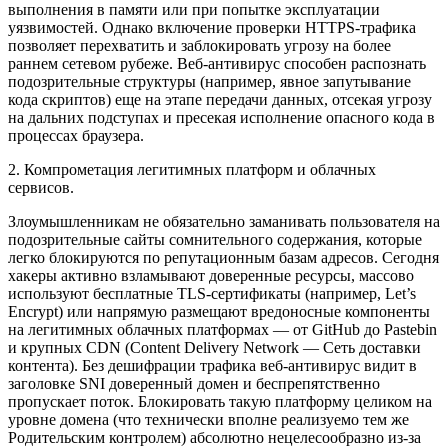
выполнения в памяти или при попытке эксплуатации
уязвимостей. Однако включение проверки HTTPS-трафика
позволяет перехватить и заблокировать угрозу на более
раннем сетевом рубеже. Веб-антивирус способен распознать
подозрительные структуры (например, явное запутывание
кода скриптов) еще на этапе передачи данных, отсекая угрозу
на дальних подступах и пресекая исполнение опасного кода в
процессах браузера.
2. Компрометация легитимных платформ и облачных
сервисов.
Злоумышленникам не обязательно заманивать пользователя на
подозрительные сайты сомнительного содержания, которые
легко блокируются по репутационным базам адресов. Сегодня
хакеры активно взламывают доверенные ресурсы, массово
используют бесплатные TLS-сертификаты (например, Let’s
Encrypt) или напрямую размещают вредоносные компоненты
на легитимных облачных платформах — от GitHub до Pastebin
и крупных CDN (Content Delivery Network — Сеть доставки
контента). Без дешифрации трафика веб-антивирус видит в
заголовке SNI доверенный домен и беспрепятственно
пропускает поток. Блокировать такую платформу целиком на
уровне домена (что технически вполне реализуемо тем же
Родительским контролем) абсолютно нецелесообразно из-за