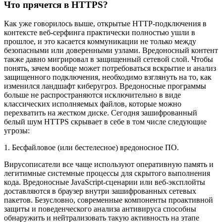
Что прячется в HTTPS?
Как уже говорилось выше, открытые HTTP-подключения в
контексте веб-серфинга практически полностью ушли в
прошлое, и это касается коммуникации не только между
безопасными или доверенными узлами. Вредоносный контент
также давно мигрировал в защищенный сетевой слой. Чтобы
понять, зачем вообще может потребоваться вскрытие и анализ
защищенного подключения, необходимо взглянуть на то, как
изменился ландшафт киберугроз. Вредоносные программы
больше не распространяются исключительно в виде
классических исполняемых файлов, которые можно
перехватить на жестком диске. Сегодня зашифрованный
белый шум HTTPS скрывает в себе в том числе следующие
угрозы:
1. Бесфайловое (или бестелесное) вредоносное ПО.
Вирусописатели все чаще используют оперативную память и
легитимные системные процессы для скрытого выполнения
кода. Вредоносные JavaScript-сценарии или веб-эксплойты
доставляются в браузер внутри зашифрованных сетевых
пакетов. Безусловно, современные компоненты проактивной
защиты и поведенческого анализа антивируса способны
обнаружить и нейтрализовать такую активность на этапе