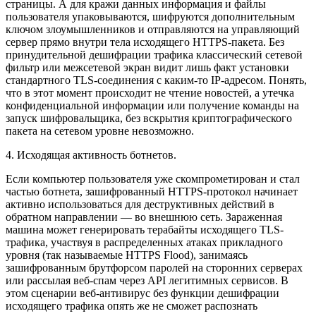
страницы. А для кражи данных информация и файлы
пользователя упаковываются, шифруются дополнительным
ключом злоумышленников и отправляются на управляющий
сервер прямо внутри тела исходящего HTTPS-пакета. Без
принудительной дешифрации трафика классический сетевой
фильтр или межсетевой экран видит лишь факт установки
стандартного TLS-соединения с каким-то IP-адресом. Понять,
что в этот момент происходит не чтение новостей, а утечка
конфиденциальной информации или получение команды на
запуск шифровальщика, без вскрытия криптографического
пакета на сетевом уровне невозможно.
4. Исходящая активность ботнетов.
Если компьютер пользователя уже скомпрометирован и стал
частью ботнета, зашифрованный HTTPS-протокол начинает
активно использоваться для деструктивных действий в
обратном направлении — во внешнюю сеть. Зараженная
машина может генерировать терабайты исходящего TLS-
трафика, участвуя в распределенных атаках прикладного
уровня (так называемые HTTPS Flood), занимаясь
зашифрованным брутфорсом паролей на сторонних серверах
или рассылая веб-спам через API легитимных сервисов. В
этом сценарии веб-антивирус без функции дешифрации
исходящего трафика опять же не сможет распознать