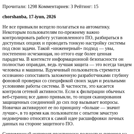
Прочитали:
1298
Комментариев:
3
Рейтинг:
15
chorshanba, 17-iyun, 2026
Не все привыкли всецело полагаться на автоматику.
Некоторым пользователям по-прежнему важно
контролировать работу установленного ПО, разбираться в
доступных опциях и проводить тонкую настройку системы
под свои задачи. Такой «инженерный» подход — увы,
постепенно исчезающая, но оттого еще более ценная
парадигма. В контексте информационной безопасности он
полностью оправдан, ведь лучшая защита — это всегда тандем
человека и машины. Вдумчивый пользователь стремится
осознанно сопоставить заложенную разработчиками глубину
фоновой проверки со спецификой своих задач и реальными
условиями работы системы. В частности, это касается
контроля сетевой активности. Если к фильтрации обычных
веб-страниц все давно привыкли, то опция сканирования
защищенных соединений до сих пор вызывает вопросы.
Новички активируют ее по принципу «больше — значит
лучше», в то время как пользователи с опытом зачастую
недоверчиво относятся к самой идее расшифровки личных
данных на стороне защитного ПО.
Современный интернет практически полностью перешел на