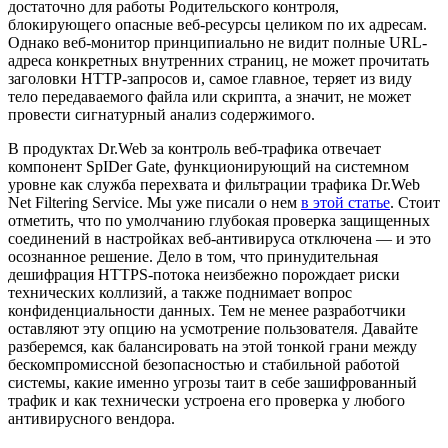
достаточно для работы Родительского контроля,
блокирующего опасные веб-ресурсы целиком по их адресам.
Однако веб-монитор принципиально не видит полные URL-
адреса конкретных внутренних страниц, не может прочитать
заголовки HTTP-запросов и, самое главное, теряет из виду
тело передаваемого файла или скрипта, а значит, не может
провести сигнатурный анализ содержимого.
В продуктах Dr.Web за контроль веб-трафика отвечает
компонент SpIDer Gate, функционирующий на системном
уровне как служба перехвата и фильтрации трафика Dr.Web
Net Filtering Service. Мы уже писали о нем
в этой статье
. Стоит
отметить, что по умолчанию глубокая проверка защищенных
соединений в настройках веб-антивируса отключена — и это
осознанное решение. Дело в том, что принудительная
дешифрация HTTPS-потока неизбежно порождает риски
технических коллизий, а также поднимает вопрос
конфиденциальности данных. Тем не менее разработчики
оставляют эту опцию на усмотрение пользователя. Давайте
разберемся, как балансировать на этой тонкой грани между
бескомпромиссной безопасностью и стабильной работой
системы, какие именно угрозы таит в себе зашифрованный
трафик и как технически устроена его проверка у любого
антивирусного вендора.