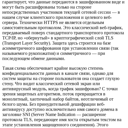
гарантирует, что данные передаются в зашифрованном виде и
могут быть расшифрованы только на стороне
непосредственных участников текущей сетевой сессии — в
нашем случае клиентского приложения и целевого веб-
сервера. Технически HTTPS не является отдельным
самостоятельным протоколом. Это классический веб-трафик,
передаваемый поверх стандартного транспортного протокола
TCP/IP, но «обернутый» в криптографический слой TLS
(Transport Layer Security). Защита здесь строится на базе
асимметричного шифрования при установлении связи (так
называемого рукопожатия) и симметричного — при
последующем обмене данными.
Такая схема обеспечивает крайне высокую степень
конфиденциальности данных в канале связи, однако для
систем защиты на стороне пользователя она создает глухую
стену. Что видит классический сетевой экран или
антивирусный модуль, когда трафик зашифрован? С точки
зрения защитных алгоритмов, поток превращается в
монолитный, хаотичный набор байтов, неотличимый от
белого шума. Без принудительной дешифрации веб-
антивирусу доступно исключительно имя самого домена в
заголовке SNI (Server Name Indication — расширение
протокола TLS, передающее имя хоста открытым текстом на
этапе установления защищенного соединения). Этого