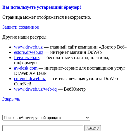
Вы используете устаревший браузер!
Страница может отображаться некорректно.
Защити созданное
Другие наши ресурсы
www.drweb.uz
— главный сайт компании «Доктор Веб»
estore.drweb.uz
— интернет-магазин Dr.Web
free.drweb.uz
— бесплатные утилиты, плагины,
информеры
av-desk.com
— интернет-сервис для поставщиков услуг
Dr.Web AV-Desk
curenet.drweb.uz
— сетевая лечащая утилита Dr.Web
CureNet!
www.drweb.uz/web-iq
— ВебIQметр
Закрыть
Найти