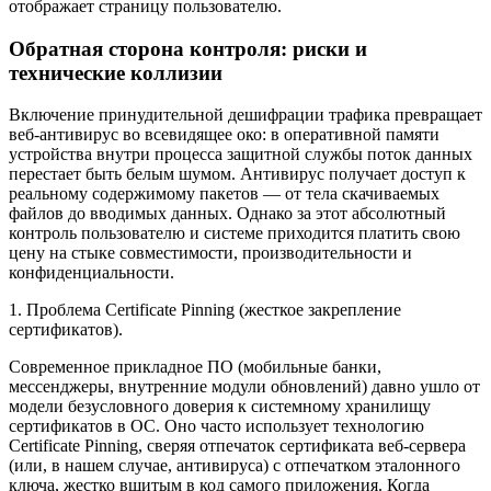
отображает страницу пользователю.
Обратная сторона контроля: риски и
технические коллизии
Включение принудительной дешифрации трафика превращает
веб-антивирус во всевидящее око: в оперативной памяти
устройства внутри процесса защитной службы поток данных
перестает быть белым шумом. Антивирус получает доступ к
реальному содержимому пакетов — от тела скачиваемых
файлов до вводимых данных. Однако за этот абсолютный
контроль пользователю и системе приходится платить свою
цену на стыке совместимости, производительности и
конфиденциальности.
1. Проблема Certificate Pinning (жесткое закрепление
сертификатов).
Современное прикладное ПО (мобильные банки,
мессенджеры, внутренние модули обновлений) давно ушло от
модели безусловного доверия к системному хранилищу
сертификатов в ОС. Оно часто использует технологию
Certificate Pinning, сверяя отпечаток сертификата веб-сервера
(или, в нашем случае, антивируса) с отпечатком эталонного
ключа, жестко вшитым в код самого приложения. Когда