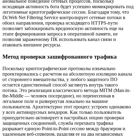
аномальное поведение сетевых процессов, поскольку
исходящая активность бота будет успешно мимикрировать под
легитимные криптографические сессии. Благодаря тому, что
Dr.Web Net Filtering Service контролирует сетевые потоки в
обоих направления, проверка исходящего HTTPS-пути
позволяет заблокировать вредоносную активность еще на
этапе формирования запроса в оперативной памяти, не
позволяя зараженному ПК использовать канал связи и
атаковать внешние ресурсы.
Метод проверки зашифрованного трафика
Поскольку криптографические протоколы изначально
проектировались с расчетом на абсолютную изоляцию канала
от стороннего вмешательства, у любого защитного ПО
остается единственный способ заглянуть внутрь такого
потока. Это реализация классического метода MITM (Man-in-
the-Middle — человек посередине), но перенесенная в
легальное поле и развернутая локально на машине
пользователя. Архитектурно этот процесс устроен одинаково
у всех антивирусных вендоров. Как только пользователь
принудительно активирует в настройках опцию проверки
защищенных соединений, служба перехвата трафика
разрывает единую Point-to-Point сессию между браузером и
удаленным веб-сервером, разделяя ее на два независимых