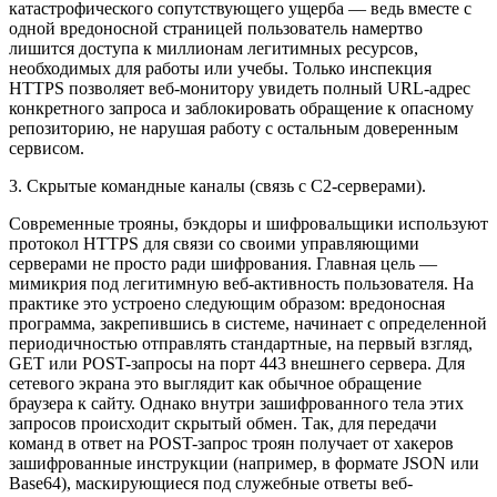
катастрофического сопутствующего ущерба — ведь вместе с
одной вредоносной страницей пользователь намертво
лишится доступа к миллионам легитимных ресурсов,
необходимых для работы или учебы. Только инспекция
HTTPS позволяет веб-монитору увидеть полный URL-адрес
конкретного запроса и заблокировать обращение к опасному
репозиторию, не нарушая работу с остальным доверенным
сервисом.
3. Скрытые командные каналы (связь с C2-серверами).
Современные трояны, бэкдоры и шифровальщики используют
протокол HTTPS для связи со своими управляющими
серверами не просто ради шифрования. Главная цель —
мимикрия под легитимную веб-активность пользователя. На
практике это устроено следующим образом: вредоносная
программа, закрепившись в системе, начинает с определенной
периодичностью отправлять стандартные, на первый взгляд,
GET или POST-запросы на порт 443 внешнего сервера. Для
сетевого экрана это выглядит как обычное обращение
браузера к сайту. Однако внутри зашифрованного тела этих
запросов происходит скрытый обмен. Так, для передачи
команд в ответ на POST-запрос троян получает от хакеров
зашифрованные инструкции (например, в формате JSON или
Base64), маскирующиеся под служебные ответы веб-