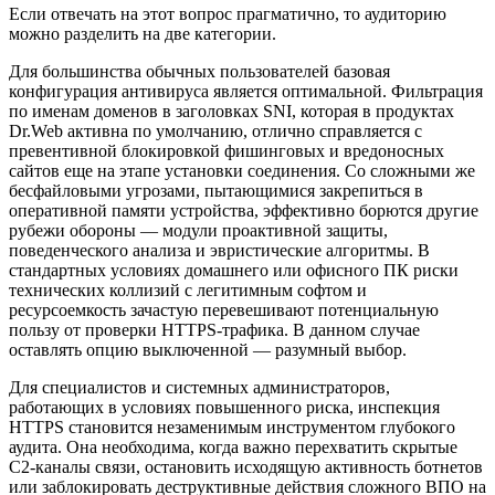
Если отвечать на этот вопрос прагматично, то аудиторию
можно разделить на две категории.
Для большинства обычных пользователей базовая
конфигурация антивируса является оптимальной. Фильтрация
по именам доменов в заголовках SNI, которая в продуктах
Dr.Web активна по умолчанию, отлично справляется с
превентивной блокировкой фишинговых и вредоносных
сайтов еще на этапе установки соединения. Со сложными же
бесфайловыми угрозами, пытающимися закрепиться в
оперативной памяти устройства, эффективно борются другие
рубежи обороны — модули проактивной защиты,
поведенческого анализа и эвристические алгоритмы. В
стандартных условиях домашнего или офисного ПК риски
технических коллизий с легитимным софтом и
ресурсоемкость зачастую перевешивают потенциальную
пользу от проверки HTTPS-трафика. В данном случае
оставлять опцию выключенной — разумный выбор.
Для специалистов и системных администраторов,
работающих в условиях повышенного риска, инспекция
HTTPS становится незаменимым инструментом глубокого
аудита. Она необходима, когда важно перехватить скрытые
C2-каналы связи, остановить исходящую активность ботнетов
или заблокировать деструктивные действия сложного ВПО на