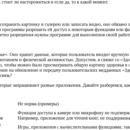
стоит ли насторожиться и если да, то в какой момент.
сохранить картинку в галерею или записать видео, оно обязано 
ьба программы разрешить ей доступ к некоторым функциям или фа
кретно разрешения нужны программе для выполнения своей работ
вье». Оно хранит данные, которые пользователь вводит вручную
питанием и физической активностью. Допустим, в связке со «Зд
ого, чтобы можно было просматривать общую картину здоровья в
ние на обновление и передачу пользовательских медданных «Здо
связь?
орые запрашивают разные приложения. Давайте разберемся, каки
Не норма (примеры)
Функция доступа к камере или микрофону не подтверж
ов
Например, приложение для чтения книг, не поддержив
я
Игры, приложения с вычислительными функциями, таки