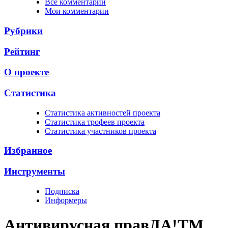
Все комментарии
Мои комментарии
Рубрики
Рейтинг
О проекте
Статистика
Cтатистика активностей проекта
Cтатистика трофеев проекта
Cтатистика участников проекта
Избранное
Инструменты
Подписка
Информеры
Антивирусная прав
ДА!
TM