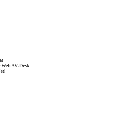
ры
r.Web AV-Desk
et!