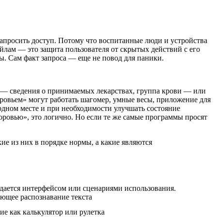
запросить доступ. Потому что воспитанные люди и устройства
йлам — это защита пользователя от скрытых действий с его
ы. Сам факт запроса — еще не повод для паники.
 — сведения о принимаемых лекарствах, группа крови — или
оровьем» могут работать шагомер, умные весы, приложение для
 одном месте и при необходимости улучшать состояние
ровью», это логично. Но если те же самые программы просят
е из них в порядке нормы, а какие являются
дается интерфейсом или сценариями использования.
ающее распознавание текста
е как калькулятор или рулетка