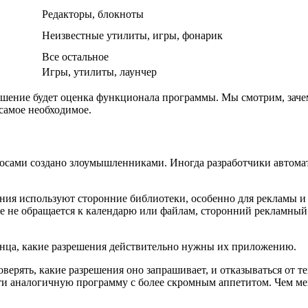
Редакторы, блокноты
Неизвестные утилиты, игры, фонарик
Все остальное
Игры, утилиты, лаунчер
ение будет оценка функционала программы. Мы смотрим, зачем о
самое необходимое.
осами создано злоумышленниками. Иногда разработчики автомат
ия используют сторонние библиотеки, особенно для рекламы и 
 не обращается к календарю или файлам, сторонний рекламный 
онца, какие разрешения действительно нужны их приложению.
ерять, какие разрешения оно запрашивает, и отказываться от те
ти аналогичную программу с более скромным аппетитом. Чем ме