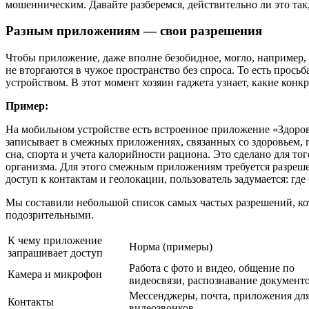
мошенническим. Давайте разберемся, действительно ли это так, 
Разным приложениям — свои разрешения
Чтобы приложение, даже вполне безобидное, могло, например, 
не вторгаются в чужое пространство без спроса. То есть прос
устройством. В этот момент хозяин гаджета узнает, какие кон
Пример:
На мобильном устройстве есть встроенное приложение «Здоро
записывает в смежных приложениях, связанных со здоровьем, 
сна, спорта и учета калорийности рациона. Это сделано для т
организма. Для этого смежным приложениям требуется разреше
доступ к контактам и геолокации, пользователь задумается: где 
Мы составили небольшой список самых частых разрешений, кот
подозрительными.
К чему приложение
Норма (примеры)
запрашивает доступ
Работа с фото и видео, общение по
Камера и микрофон
видеосвязи, распознавание документ
Мессенджеры, почта, приложения дл
Контакты
видеозвонков