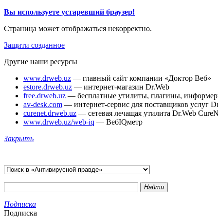
Вы используете устаревший браузер!
Страница может отображаться некорректно.
Защити созданное
Другие наши ресурсы
www.drweb.uz
— главный сайт компании «Доктор Веб»
estore.drweb.uz
— интернет-магазин Dr.Web
free.drweb.uz
— бесплатные утилиты, плагины, информе
av-desk.com
— интернет-сервис для поставщиков услуг D
curenet.drweb.uz
— сетевая лечащая утилита Dr.Web CureN
www.drweb.uz/web-iq
— ВебIQметр
Закрыть
Найти
Подписка
Подписка