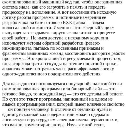
скомпилированный машинный код так, чтобы операционная
система знала, как его загрузить в память и передать
процессору на исполнение. А вот восстановить исходную
логику работы программы и истинные намерения ее
разработчика на базе готового EXE-файла — задача
колоссальной сложности. Именно в этот «черный ящик»
вынуждены заглядывать вирусные аналитики в процессе
своей работы. Не имея доступа к исходному коду, они
используют методы обратной разработки (реверс-
инжиниринга), пытаясь по косвенным признакам и
фрагментам машинных команд восстановить алгоритм работы
программы. Это кропотливый и ресурсоемкий процесс: там,
где автор кода тратит секунды на чтение понятной строки,
аналитик может потратить часы, расшифровывая логику
одного-единственного подозрительного действия.
Для наглядности воспользуемся популярной аналогией: если
скомпилированная программа или бинарный файл — это
готовое блюдо, то исходный код — это его детальный рецепт.
По сути это
текст
программы, написанный на одном из
языков программирования, который имеет ключевое свойство
— он понятен человеку. В отличие от безликих нулей и
единиц, исходный код содержит или может содержать
логическую структуру, осмысленные имена переменных и,
что важно, комментарии автора. Изучая такой текст,