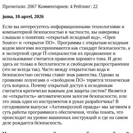
Прочитали:
2067
Комментариев:
4
Рейтинг:
22
juma, 10-aprel, 2026
Если вы интересуетесь информационными технологиями и
компьютерной безопасностью в частности, вы наверняка
слышали о понятиях «открытый исходный код», «Open
Source» и «открытое ПО». Программы с открытым исходным
кодом многими воспринимаются как стандарт безопасности, а
в экспертной среде IT-специалистов их продвижение и
использование считается правилом хорошего тона. И дело
здесь не только в бесплатности и свободном распространении
(это не всегда так). Часто между открытостью кода и
безопасностью системы ставят знак равенства. Однако за
громкими лозунгами о «свободном ПО» теряется техническая
суть вопроса. Почему открытый доступ к исходникам
считается критически важным для защиты систем? Является
ли «открытость» автоматическим залогом безопасности, или
это лишь один из инструментов в руках разработчика? В
сегодняшнем выпуске «Антивирусной правды» мы заглянем в
суть работы программного обеспечения, чтобы понять, что
происходит на уровне машинных инструкций и где на самом
деле рождается безопасность.