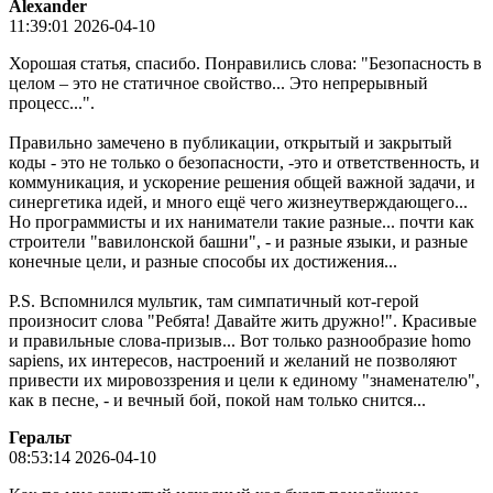
Alexander
11:39:01 2026-04-10
Хорошая статья, спасибо. Понравились слова: "Безопасность в
целом – это не статичное свойство... Это непрерывный
процесс...".
Правильно замечено в публикации, открытый и закрытый
коды - это не только о безопасности, -это и ответственность, и
коммуникация, и ускорение решения общей важной задачи, и
синергетика идей, и много ещё чего жизнеутверждающего...
Но программисты и их наниматели такие разные... почти как
строители "вавилонской башни", - и разные языки, и разные
конечные цели, и разные способы их достижения...
P.S. Вспомнился мультик, там симпатичный кот-герой
произносит слова "Ребята! Давайте жить дружно!". Красивые
и правильные слова-призыв... Вот только разнообразие homo
sapiens, их интересов, настроений и желаний не позволяют
привести их мировоззрения и цели к единому "знаменателю",
как в песне, - и вечный бой, покой нам только снится...
Геральт
08:53:14 2026-04-10