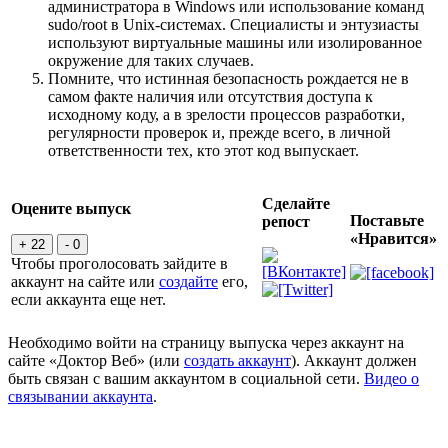
администратора в Windows или использование команд
sudo/root в Unix-системах. Специалисты и энтузиасты
используют виртуальные машины или изолированное
окружение для таких случаев.
Помните, что истинная безопасность рождается не в
самом факте наличия или отсутствия доступа к
исходному коду, а в зрелости процессов разработки,
регулярности проверок и, прежде всего, в личной
ответственности тех, кто этот код выпускает.
Сделайте
Оцените выпуск
Поставьте
репост
«Нравится»
+ 22
- 0
Чтобы проголосовать зайдите в
аккаунт на сайте или
создайте
его,
если аккаунта еще нет.
Необходимо войти на страницу выпуска через аккаунт на
сайте «Доктор Веб» (или
создать аккаунт
). Аккаунт должен
быть связан с вашим аккаунтом в социальной сети.
Видео о
связывании аккаунта
.