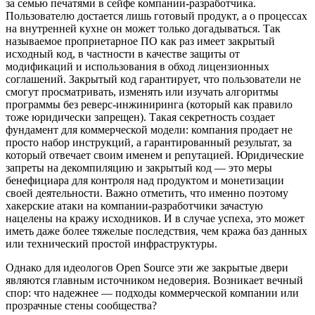
за семью печатями в сейфе компании-разработчика.
Пользователю достается лишь готовый продукт, а о процессах
на внутренней кухне он может только догадываться. Так
называемое проприетарное ПО как раз имеет закрытый
исходный код, в частности в качестве защиты от
модификаций и использования в обход лицензионных
соглашений. Закрытый код гарантирует, что пользователи не
смогут просматривать, изменять или изучать алгоритмы
программы без реверс-инжиниринга (который как правило
тоже юридически запрещен). Такая секретность создает
фундамент для коммерческой модели: компания продает не
просто набор инструкций, а гарантированный результат, за
который отвечает своим именем и репутацией. Юридические
запреты на декомпиляцию и закрытый код — это меры
бенефициара для контроля над продуктом и монетизации
своей деятельности. Важно отметить, что именно поэтому
хакерские атаки на компании-разработчики зачастую
нацелены на кражу исходников. И в случае успеха, это может
иметь даже более тяжелые последствия, чем кража баз данных
или технический простой инфраструктуры.
Однако для идеологов Open Source эти же закрытые двери
являются главным источником недоверия. Возникает вечный
спор: что надежнее — подходы коммерческой компании или
прозрачные стены сообщества?