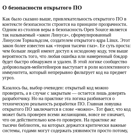
О безопасности открытого ПО
Как было сказано выше, привлекательность открытого ПО в
контексте безопасности строится на принципе прозрачности.
Одним из столпов веры в безопасность Open Source является
так называемый «закон Линуса», сформулированный
Линусом Торвальдсом, создателем открытого ядра Linux. Этот
закон более известен как «теория тысячи глаз». Ее суть проста:
чем больше людей имеют доступ к исходному коду, тем выше
вероятность того, что любая ошибка или намеренный бэкдор
будет быстро обнаружен и удален. В этой логике сообщество
добровольцев-мейнтейнеров выступает в роли коллективного
иммунитета, который непрерывно фильтрует код на предмет
угроз.
Казалось бы, выбор очевиден: открытый код можно
проверить, а в случае с закрытым — остается лишь доверять
разработчику. Но на практике эта логика разбивается о
техническую реальность разработки ПО. Главная ловушка
открытого ПО заключается в слове «можно». Тот факт, что код
может быть проверен всеми желающими, вовсе не означает,
что он действительно кем-то проверен. На практике же
тысячи библиотек, на которых держатся критически важные
системы, годами могут содержать уязвимости просто потому,