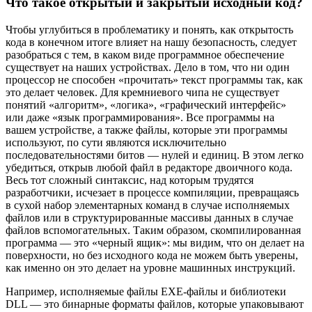
Что такое открытый и закрытый исходный код?
Чтобы углубиться в проблематику и понять, как открытость
кода в конечном итоге влияет на нашу безопасность, следует
разобраться с тем, в каком виде программное обеспечение
существует на наших устройствах. Дело в том, что ни один
процессор не способен «прочитать» текст программы так, как
это делает человек. Для кремниевого чипа не существует
понятий «алгоритм», «логика», «графический интерфейс»
или даже «язык программирования». Все программы на
вашем устройстве, а также файлы, которые эти программы
используют, по сути являются исключительно
последовательностями битов — нулей и единиц. В этом легко
убедиться, открыв любой файл в редакторе двоичного кода.
Весь тот сложный синтаксис, над которым трудятся
разработчики, исчезает в процессе компиляции, превращаясь
в сухой набор элементарных команд в случае исполняемых
файлов или в структурированные массивы данных в случае
файлов вспомогательных. Таким образом, скомпилированная
программа — это «черный ящик»: мы видим, что он делает на
поверхности, но без исходного кода не можем быть уверены,
как именно он это делает на уровне машинных инструкций.
Например, исполняемые файлы EXE-файлы и библиотеки
DLL — это бинарные форматы файлов, которые упаковывают