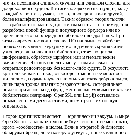
что их исходники слишком скучны или слишком сложны для
добровольного аудита. В итоге складывается ситуация, когда
каждый участник думает, что код проверил кто-то другой,
более квалифицированный. Таким образом, теория тысячи
глаз работает только там, где эти глаза есть — например, при
разработке новой функции популярного браузера или во
время подготовки очередного обновления ядра Linux. При
этом современное комплексное ПО напоминает айсберг:
пользователь видит верхушку, но под водой скрыты сотни
узкоспециализированных библиотек, отвечающих за
шифрование, обработку шрифтов или математические
вычисления. Эти компоненты могут годами лежать в
открытых репозиториях без какого-либо аудита. В результате
критически важный код, от которого зависит безопасность
миллионов, годами изучают не «тысячи глаз» добровольцев, а
лишь пара-тройка штатных разработчиков. История знает
немало примеров, когда фундаментальные уязвимости в таких
библиотеках (например, OpenSSL или Log4j) оставались
незамеченными десятилетиями, несмотря на их полную
открытость.
Второй критический аспект — юридический вакуум. В мире
Open Source за конкретную ошибку часто не отвечает никто,
кроме «сообщества» в целом. Если в открытой библиотеке
обнаружат брешь, через которую утекут данные миллионов