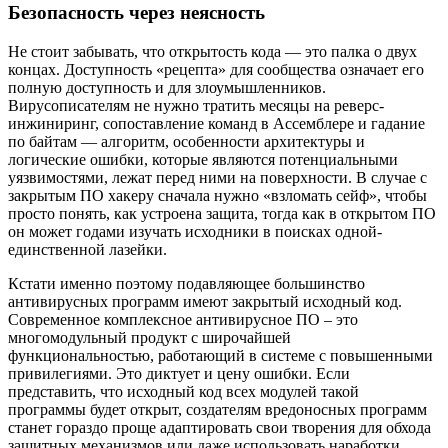
Безопасность через неясность
Не стоит забывать, что открытость кода — это палка о двух
концах. Доступность «рецепта» для сообщества означает его
полную доступность и для злоумышленников.
Вирусописателям не нужно тратить месяцы на реверс-
инжиниринг, сопоставление команд в Ассемблере и гадание
по байтам — алгоритм, особенности архитектуры и
логические ошибки, которые являются потенциальными
уязвимостями, лежат перед ними на поверхности. В случае с
закрытым ПО хакеру сначала нужно «взломать сейф», чтобы
просто понять, как устроена защита, тогда как в открытом ПО
он может годами изучать исходники в поисках одной-
единственной лазейки.
Кстати именно поэтому подавляющее большинство
антивирусных программ имеют закрытый исходный код.
Современное комплексное антивирусное ПО – это
многомодульный продукт с широчайшей
функциональностью, работающий в системе с повышенными
привилегиями. Это диктует и цену ошибки. Если
представить, что исходный код всех модулей такой
программы будет открыт, создателям вредоносных программ
станет гораздо проще адаптировать свои творения для обхода
защитных механизмов или даже использовать наработки