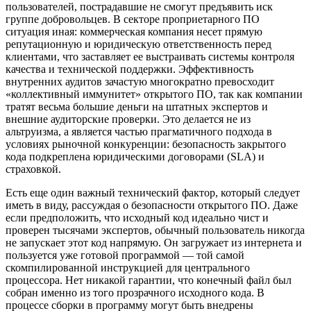
пользователей, пострадавшие не смогут предъявить иск
группе добровольцев. В секторе проприетарного ПО
ситуация иная: коммерческая компания несет прямую
репутационную и юридическую ответственность перед
клиентами, что заставляет ее выстраивать системы контроля
качества и технической поддержки. Эффективность
внутренних аудитов зачастую многократно превосходит
«коллективный иммунитет» открытого ПО, так как компании
тратят весьма большие деньги на штатных экспертов и
внешние аудиторские проверки. Это делается не из
альтруизма, а является частью прагматичного подхода в
условиях рыночной конкуренции: безопасность закрытого
кода подкреплена юридическими договорами (SLA) и
страховкой.
Есть еще один важный технический фактор, который следует
иметь в виду, рассуждая о безопасности открытого ПО. Даже
если предположить, что исходный код идеально чист и
проверен тысячами экспертов, обычный пользователь никогда
не запускает этот код напрямую. Он загружает из интернета и
пользуется уже готовой программой — той самой
скомпилированной инструкцией для центрального
процессора. Нет никакой гарантии, что конечный файл был
собран именно из того прозрачного исходного кода. В
процессе сборки в программу могут быть внедрены