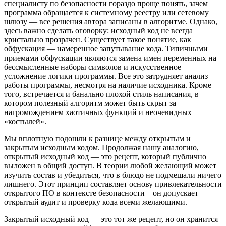
специалисту по безопасности гораздо проще понять, зачем
программа обращается к системному реестру или сетевому
шлюзу — все решения автора записаны в алгоритме. Однако,
здесь важно сделать оговорку: исходный код не всегда
кристально прозрачен. Существует такое понятие, как
обфускация — намеренное запутывание кода. Типичными
приемами обфускации являются замена имен переменных на
бессмысленные наборы символов и искусственное
усложнение логики программы. Все это затрудняет анализ
работы программы, несмотря на наличие исходника. Кроме
того, встречается и банально плохой стиль написания, в
котором полезный алгоритм может быть скрыт за
нагромождением хаотичных функций и неочевидных
«костылей».
Мы вплотную подошли к разнице между открытым и
закрытым исходным кодом. Продолжая нашу аналогию,
открытый исходный код — это рецепт, который публично
выложен в общий доступ. В теории любой желающий может
изучить состав и убедиться, что в блюдо не подмешали ничего
лишнего. Этот принцип составляет основу привлекательности
открытого ПО в контексте безопасности – он допускает
открытый аудит и проверку кода всеми желающими.
Закрытый исходный код — это тот же рецепт, но он хранится