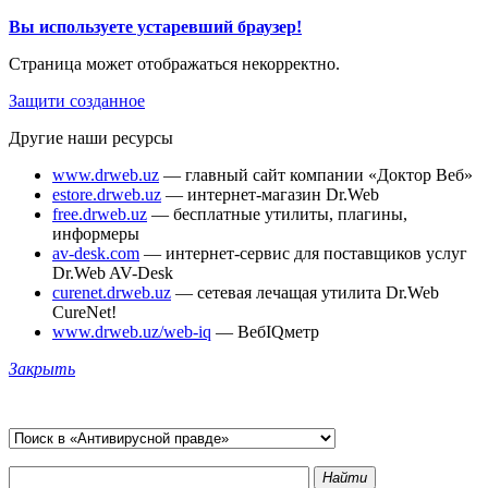
Вы используете устаревший браузер!
Страница может отображаться некорректно.
Защити созданное
Другие наши ресурсы
www.drweb.uz
— главный сайт компании «Доктор Веб»
estore.drweb.uz
— интернет-магазин Dr.Web
free.drweb.uz
— бесплатные утилиты, плагины,
информеры
av-desk.com
— интернет-сервис для поставщиков услуг
Dr.Web AV-Desk
curenet.drweb.uz
— сетевая лечащая утилита Dr.Web
CureNet!
www.drweb.uz/web-iq
— ВебIQметр
Закрыть
Найти