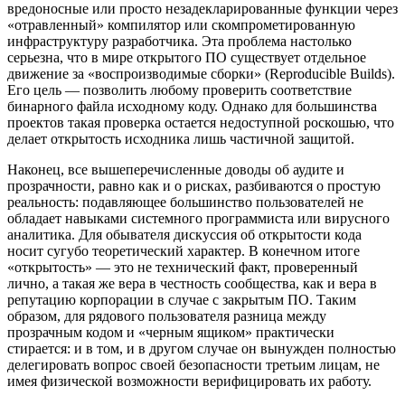
вредоносные или просто незадекларированные функции через
«отравленный» компилятор или скомпрометированную
инфраструктуру разработчика. Эта проблема настолько
серьезна, что в мире открытого ПО существует отдельное
движение за «воспроизводимые сборки» (Reproducible Builds).
Его цель — позволить любому проверить соответствие
бинарного файла исходному коду. Однако для большинства
проектов такая проверка остается недоступной роскошью, что
делает открытость исходника лишь частичной защитой.
Наконец, все вышеперечисленные доводы об аудите и
прозрачности, равно как и о рисках, разбиваются о простую
реальность: подавляющее большинство пользователей не
обладает навыками системного программиста или вирусного
аналитика. Для обывателя дискуссия об открытости кода
носит сугубо теоретический характер. В конечном итоге
«открытость» — это не технический факт, проверенный
лично, а такая же вера в честность сообщества, как и вера в
репутацию корпорации в случае с закрытым ПО. Таким
образом, для рядового пользователя разница между
прозрачным кодом и «черным ящиком» практически
стирается: и в том, и в другом случае он вынужден полностью
делегировать вопрос своей безопасности третьим лицам, не
имея физической возможности верифицировать их работу.