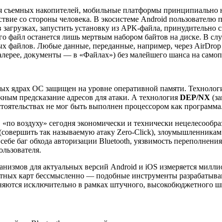
ля съемных накопителей, мобильные платформы принципиально 
ействие со стороны человека. В экосистеме Android пользовате
 в загрузках, запустить установку из APK-файла, принудительно
 файл останется лишь мертвым набором байтов на диске. В случ
 файлов. Любые данные, переданные, например, через AirDrop 
лерее, документы — в «Файлах») без малейшего шанса на само
нных ядрах ОС защищен на уровне оперативной памяти. Техноло
ным предсказание адресов для атаки. А технология
DEP/NX
(за
стоятельствах не мог быть выполнен процессором как программа
 «по воздуху» сегодня экономически и технически нецелесообра
я (совершить так называемую атаку Zero-Click), злоумышленник
себе баг обхода авторизации Bluetooth, уязвимость переполнени
льзователя.
анизмов для актуальных версий Android и iOS измеряется милли
дитных карт бессмысленно — подобные инструменты разрабатыв
яются исключительно в рамках штучного, высокобюджетного ш