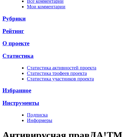
Все комментарии
Мои комментарии
Рубрики
Рейтинг
О проекте
Статистика
Cтатистика активностей проекта
Cтатистика трофеев проекта
Cтатистика участников проекта
Избранное
Инструменты
Подписка
Информеры
Антивирусная прав
ДА!
TM