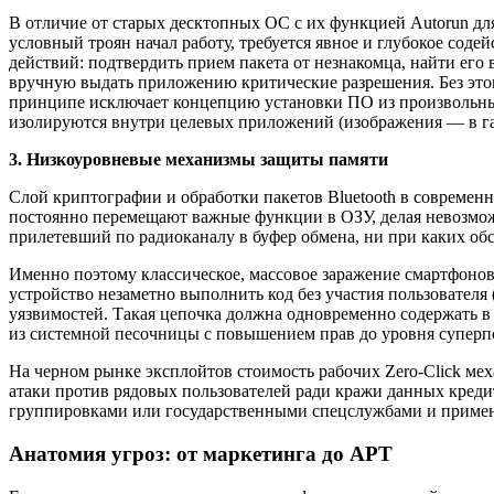
В отличие от старых десктопных ОС с их функцией Autorun д
условный троян начал работу, требуется явное и глубокое сод
действий: подтвердить прием пакета от незнакомца, найти его
вручную выдать приложению критические разрешения. Без этого
принципе исключает концепцию установки ПО из произвольных
изолируются внутри целевых приложений (изображения — в га
3. Низкоуровневые механизмы защиты памяти
Слой криптографии и обработки пакетов Bluetooth в совреме
постоянно перемещают важные функции в ОЗУ, делая невозмож
прилетевший по радиоканалу в буфер обмена, ни при каких об
Именно поэтому классическое, массовое заражение смартфонов
устройство незаметно выполнить код без участия пользовател
уязвимостей. Такая цепочка должна одновременно содержать в 
из системной песочницы с повышением прав до уровня суперпо
На черном рынке эксплойтов стоимость рабочих Zero-Click мех
атаки против рядовых пользователей ради кражи данных кре
группировками или государственными спецслужбами и примен
Анатомия угроз: от маркетинга до APT