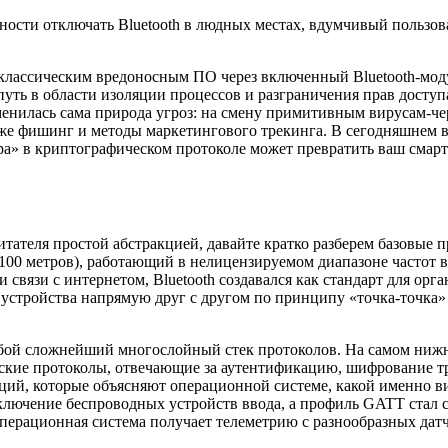
ности отключать Bluetooth в людных местах, вдумчивый пользов
 классическим вредоносным ПО через включенный Bluetooth-мод
 в области изоляции процессов и разграничения прав доступа.
менилась сама природа угроз: на смену примитивным вирусам-
кже фишинг и методы маркетингового трекинга. В сегодняшнем 
ыра» в криптографическом протоколе может превратить ваш смар
итателя простой абстракцией, давайте кратко разберем базовые 
100 метров), работающий в нелицензируемом диапазоне частот в 
и связи с интернетом, Bluetooth создавался как стандарт для о
ать устройства напрямую друг с другом по принципу «точка-точк
собой сложнейший многослойный стек протоколов. На самом ниж
кие протоколы, отвечающие за аутентификацию, шифрование тр
й, которые объясняют операционной системе, какой именно ви
дключение беспроводных устройств ввода, а профиль GATT стал
перационная система получает телеметрию с разнообразных датч