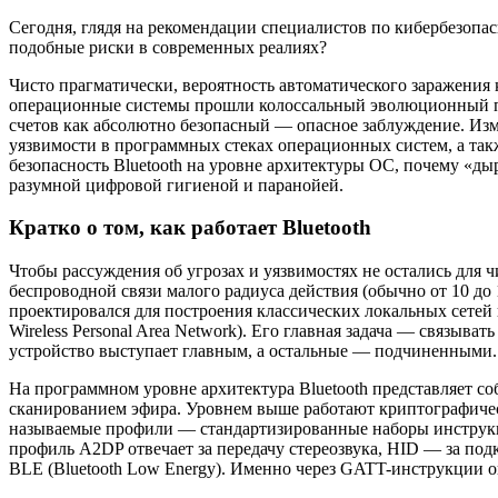
Сегодня, глядя на рекомендации специалистов по кибербезопас
подобные риски в современных реалиях?
Чисто прагматически, вероятность автоматического заражения
операционные системы прошли колоссальный эволюционный путь
счетов как абсолютно безопасный — опасное заблуждение. Из
уязвимости в программных стеках операционных систем, а та
безопасность Bluetooth на уровне архитектуры ОС, почему «д
разумной цифровой гигиеной и паранойей.
Кратко о том, как работает Bluetooth
Чтобы рассуждения об угрозах и уязвимостях не остались для ч
беспроводной связи малого радиуса действия (обычно от 10 до 
проектировался для построения классических локальных сетей 
Wireless Personal Area Network). Его главная задача — связыв
устройство выступает главным, а остальные — подчиненными.
На программном уровне архитектура Bluetooth представляет 
сканированием эфира. Уровнем выше работают криптографичес
называемые профили — стандартизированные наборы инструкци
профиль A2DP отвечает за передачу стереозвука, HID — за по
BLE (Bluetooth Low Energy). Именно через GATT-инструкции о