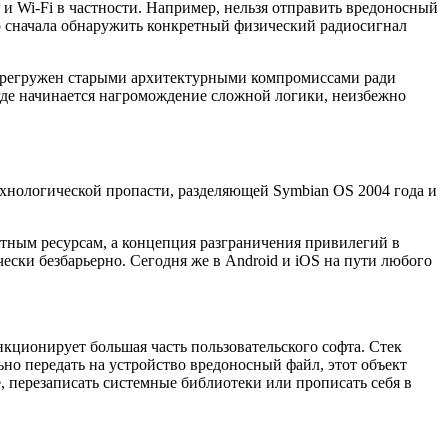
P и Wi-Fi в частности. Например, нельзя отправить вредоносный
но сначала обнаружить конкретный физический радиосигнал
 перегружен старыми архитектурными компромиссами ради
где начинается нагромождение сложной логики, неизбежно
ехнологической пропасти, разделяющей Symbian OS 2004 года и
атным ресурсам, а концепция разграничения привилегий в
ски безбарьерно. Сегодня же в Android и iOS на пути любого
кционирует большая часть пользовательского софта. Стек
о передать на устройство вредоносный файл, этот объект
, перезаписать системные библиотеки или прописать себя в