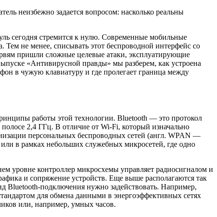
атель неизбежно задается вопросом: насколько реальны
уль сегодня стремится к нулю. Современные мобильные
 Тем не менее, списывать этот беспроводной интерфейс со
червям пришли сложные целевые атаки, эксплуатирующие
выпуске «Антивирусной правды» мы разберем, как устроена
тфон в чужую клавиатуру и где пролегает граница между
принципы работы этой технологии. Bluetooth — это протокол
полосе 2,4 ГГц. В отличие от Wi-Fi, который изначально
рганизации персональных беспроводных сетей (англ. WPAN —
а» или в рамках небольших служебных микросетей, где одно
нем уровне контроллер микросхемы управляет радиосигналом и
афика и сопряжение устройств. Еще выше располагаются так
д Bluetooth-подключения нужно задействовать. Например,
 стандартом для обмена данными в энергоэффективных сетях
иков или, например, умных часов.