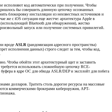
не исполняют код автоматически при получении. Чтобы
лю пришлось бы совершить длинную цепочку осознанных
 снять блокировку инсталляции из неизвестных источников и
ае же с iOS ситуация еще жестче: архитектура Apple в
(использующий Bluetooth для обнаружения), жестко
произвольный запуск или получение системных привилегий.
гии вроде
ASLR
(рандомизация адресного пространства)
прет исполнения данных) строго следит за тем, чтобы код,
.
зно. Чтобы обойти этот архитектурный щит и заставить
ам требуется использовать сложнейшую цепочку RCE-
я буфера в ядре ОС для обхода ASLR/DEP и эксплойт для побега
онами долларов. Тратить столь дорогие ресурсы на массовые
аются коммерческими брокерами кибероружия, APT-
пионажа.