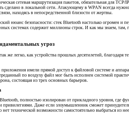
сическая сетевая маршрутизация пакетов, обязательная для TCP/I
 быть сделано в локальной сети. Атакующему в WPAN всегда нуж
вязи, находясь в непосредственной близости от жертвы.
ский нюанс безопасности: стек Bluetooth настолько огромен и
нных системах содержит миллионы строк. И как мы знаем, там, 
ндаментальных угроз
ак же легко, как устройства прошлых десятилетий, благодаря т
и: приложения имели прямой доступ к файловой системе и аппар
реданный по воздуху файл мог быть исполнен системой практиче
она, состоящая из трех основных барьеров.
а
uetooth, полностью изолирован от прикладного уровня, где фун
и привилегиями. Даже если злоумышленник сможет принудительн
 нет технической возможности самостоятельно выбраться из нее