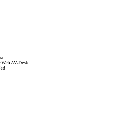
ры
r.Web AV-Desk
et!