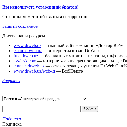
Вы используете устаревший браузер!
Страница может отображаться некорректно.
Защити созданное
Другие наши ресурсы
www.drweb.uz
— главный сайт компании «Доктор Веб»
estore.drweb.uz
— интернет-магазин Dr.Web
free.drweb.uz
— бесплатные утилиты, плагины, информе
av-desk.com
— интернет-сервис для поставщиков услуг D
curenet.drweb.uz
— сетевая лечащая утилита Dr.Web CureN
www.drweb.uz/web-iq
— ВебIQметр
Закрыть
Найти
Подписка
Подписка