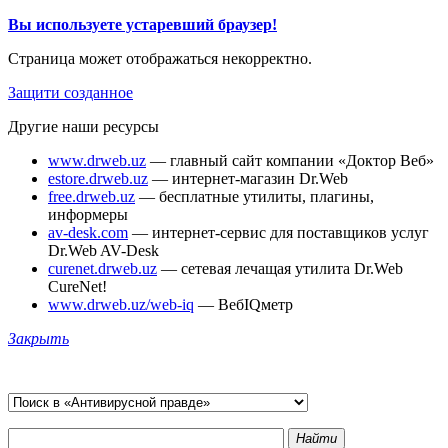
Вы используете устаревший браузер!
Страница может отображаться некорректно.
Защити созданное
Другие наши ресурсы
www.drweb.uz
— главный сайт компании «Доктор Веб»
estore.drweb.uz
— интернет-магазин Dr.Web
free.drweb.uz
— бесплатные утилиты, плагины,
информеры
av-desk.com
— интернет-сервис для поставщиков услуг
Dr.Web AV-Desk
curenet.drweb.uz
— сетевая лечащая утилита Dr.Web
CureNet!
www.drweb.uz/web-iq
— ВебIQметр
Закрыть
Найти