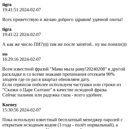
tigra
19:41:51 2024-02-07
Всех приветствую и желаю доброго здравия! удачной охоты!
tigra
19:41:22 2024-02-07
А как же число ПИ?)))) там же после запятой.. ну вы поняли)))
sss
16:29:16 2024-02-07
Всем известной фразой "Мама мыла раму!20240208" в другой
раскладке и со всеми знаками препинания отсекаем 90%
злодеев где-то раз в квартал обновляем дату.
Если сервисов поболее используем частушки или строки из
"Сказки о Царе Салтане" в качестве исходной фразы.
Сейчас пальчик или радужка глаза - всего удобнее.
Korney
15:30:56 2024-02-07
Пока использую известный бесплатный менеджер паролей с
открытым исходным кодом (3 года - полёт нормальный), а