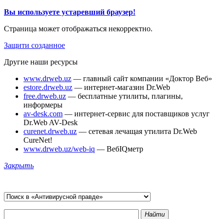
Вы используете устаревший браузер!
Страница может отображаться некорректно.
Защити созданное
Другие наши ресурсы
www.drweb.uz
— главный сайт компании «Доктор Веб»
estore.drweb.uz
— интернет-магазин Dr.Web
free.drweb.uz
— бесплатные утилиты, плагины,
информеры
av-desk.com
— интернет-сервис для поставщиков услуг
Dr.Web AV-Desk
curenet.drweb.uz
— сетевая лечащая утилита Dr.Web
CureNet!
www.drweb.uz/web-iq
— ВебIQметр
Закрыть
Найти