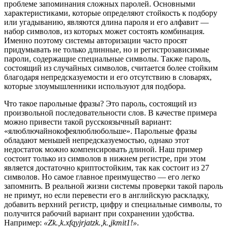
проблеме запоминания сложных паролей. Основными
характеристиками, которые определяют стойкость к подбору
или угадыванию, являются длина пароля и его алфавит —
набор символов, из которых может состоять комбинация.
Именно поэтому системы авторизации часто просят
придумывать не только длинные, но и регистрозависимые
пароли, содержащие специальные символы. Также пароль,
состоящий из случайных символов, считается более стойким
благодаря непредсказуемости и его отсутствию в словарях,
которые злоумышленники используют для подбора.
Что такое парольные фразы? Это пароль, состоящий из
произвольной последовательности слов. В качестве примера
можно привести такой русскоязычный вариант:
«ялюблючайнокофеялюблюбольше». Парольные фразы
обладают меньшей непредсказуемостью, однако этот
недостаток можно компенсировать длиной. Наш пример
состоит только из символов в нижнем регистре, при этом
является достаточно криптостойким, так как состоит из 27
символов. Но самое главное преимущество — его легко
запомнить. В реальной жизни системы проверки такой пароль
не примут, но если перевести его в английскую раскладку,
добавить верхний регистр, цифру и специальные символы, то
получится рабочий вариант при сохранении удобства.
Например:
«Zk.,k.xfqyjrjatzk.,k.,jkmit1!»
.