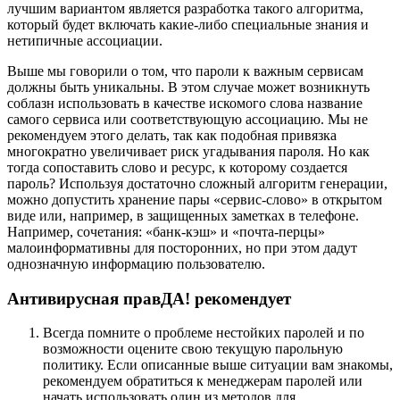
лучшим вариантом является разработка такого алгоритма,
который будет включать какие-либо специальные знания и
нетипичные ассоциации.
Выше мы говорили о том, что пароли к важным сервисам
должны быть уникальны. В этом случае может возникнуть
соблазн использовать в качестве искомого слова название
самого сервиса или соответствующую ассоциацию. Мы не
рекомендуем этого делать, так как подобная привязка
многократно увеличивает риск угадывания пароля. Но как
тогда сопоставить слово и ресурс, к которому создается
пароль? Используя достаточно сложный алгоритм генерации,
можно допустить хранение пары «сервис-слово» в открытом
виде или, например, в защищенных заметках в телефоне.
Например, сочетания: «банк-кэш» и «почта-перцы»
малоинформативны для посторонних, но при этом дадут
однозначную информацию пользователю.
Антивирусная правДА! рекомендует
Всегда помните о проблеме нестойких паролей и по
возможности оцените свою текущую парольную
политику. Если описанные выше ситуации вам знакомы,
рекомендуем обратиться к менеджерам паролей или
начать использовать один из методов для