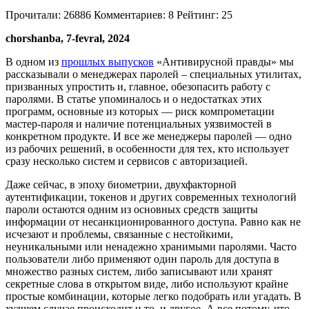
Прочитали:
26886
Комментариев:
8
Рейтинг:
25
chorshanba, 7-fevral, 2024
В одном из
прошлых выпусков
«Антивирусной правды» мы
рассказывали о менеджерах паролей – специальных утилитах,
призванных упростить и, главное, обезопасить работу с
паролями. В статье упоминалось и о недостатках этих
программ, основные из которых — риск компрометации
мастер-пароля и наличие потенциальных уязвимостей в
конкретном продукте. И все же менеджеры паролей — одно
из рабочих решений, в особенности для тех, кто использует
сразу несколько систем и сервисов с авторизацией.
Даже сейчас, в эпоху биометрии, двухфакторной
аутентификации, токенов и других современных технологий
пароли остаются одним из основных средств защиты
информации от несанкционированного доступа. Равно как не
исчезают и проблемы, связанные с нестойкими,
неуникальными или ненадежно хранимыми паролями. Часто
пользователи либо применяют один пароль для доступа в
множество разных систем, либо записывают или хранят
секретные слова в открытом виде, либо используют крайне
простые комбинации, которые легко подобрать или угадать. В
худшем случае происходит и то, и другое. А все потому, что