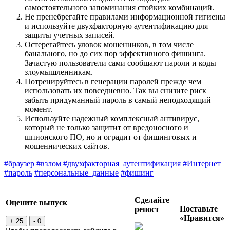
самостоятельного запоминания стойких комбинаций.
Не пренебрегайте правилами информационной гигиены
и используйте двухфакторную аутентификацию для
защиты учетных записей.
Остерегайтесь уловок мошенников, в том числе
банального, но до сих пор эффективного фишинга.
Зачастую пользователи сами сообщают пароли и коды
злоумышленникам.
Потренируйтесь в генерации паролей прежде чем
использовать их повседневно. Так вы снизите риск
забыть придуманный пароль в самый неподходящий
момент.
Используйте надежный комплексный антивирус,
который не только защитит от вредоносного и
шпионского ПО, но и оградит от фишинговых и
мошеннических сайтов.
#браузер
#взлом
#двухфакторная_аутентификация
#Интернет
#пароль
#персональные_данные
#фишинг
Сделайте
Оцените выпуск
Поставьте
репост
«Нравится»
+ 25
- 0