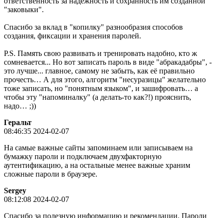
ответственность за надёжность и сохранность им созданной
"заковыки".
Спасибо за вклад в "копилку" разнообразия способов
создания, фиксации и хранения паролей.
P.S. Память свою развивать и тренировать надобно, кто ж
сомневается... Но вот записать пароль в виде "абракадабры", -
это лучше... главное, самому не забыть, как её правильно
прочесть… А для этого, алгоритм "несуразицы" желательно
тоже записать, но "понятным языком", и зашифровать… а
чтобы эту "напоминалку" (а делать-то как?!) прояснить,
надо… ;))
Геральт
08:46:35 2024-02-07
На самые важные сайты запоминаем или записываем на
бумажку пароли и подключаем двухфакторную
аутентификацию, а на остальные менее важные храним
сложные пароли в браузере.
Sergey
08:12:08 2024-02-07
Спасибо за полезную информацию и рекомендации. Пароли