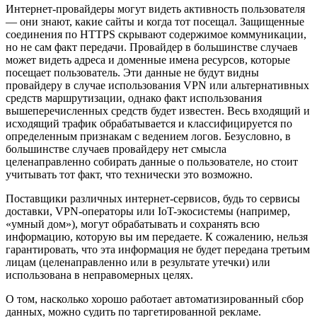
Интернет-провайдеры могут видеть активность пользователя
— они знают, какие сайты и когда тот посещал. Защищенные
соединения по HTTPS скрывают содержимое коммуникации,
но не сам факт передачи. Провайдер в большинстве случаев
может видеть адреса и доменные имена ресурсов, которые
посещает пользователь. Эти данные не будут видны
провайдеру в случае использования VPN или альтернативных
средств маршрутизации, однако факт использования
вышеперечисленных средств будет известен. Весь входящий и
исходящий трафик обрабатывается и классифицируется по
определенным признакам с ведением логов. Безусловно, в
большинстве случаев провайдеру нет смысла
целенаправленно собирать данные о пользователе, но стоит
учитывать тот факт, что технически это возможно.
Поставщики различных интернет-сервисов, будь то сервисы
доставки, VPN-операторы или IoT-экосистемы (например,
«умный дом»), могут обрабатывать и сохранять всю
информацию, которую вы им передаете. К сожалению, нельзя
гарантировать, что эта информация не будет передана третьим
лицам (целенаправленно или в результате утечки) или
использована в неправомерных целях.
О том, насколько хорошо работает автоматизированный сбор
данных, можно судить по таргетированной рекламе.