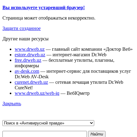
Вы используете устаревший браузер!
Страница может отображаться некорректно.
Защити созданное
Другие наши ресурсы
www.drweb.uz
— главный сайт компании «Доктор Веб»
estore.drweb.uz
— интернет-магазин Dr.Web
free.drweb.uz
— бесплатные утилиты, плагины,
информеры
av-desk.com
— интернет-сервис для поставщиков услуг
Dr.Web AV-Desk
curenet.drweb.uz
— сетевая лечащая утилита Dr.Web
CureNet!
www.drweb.uz/web-iq
— ВебIQметр
Закрыть
Найти