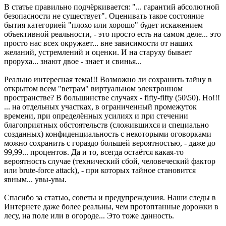
В статье правильно подчёркивается: "... гарантий абсолютной
безопасности не существует". Оценивать такое состояние
бытия категорией "плохо или хорошо" будет искажением
объективной реальности, - это просто есть на самом деле... это
просто нас всех окружает... вне зависимости от наших
желаний, устремлений и оценки. И на старуху бывает
проруха... знают двое - знает и свинья...
Реально интересная тема!!! Возможно ли сохранить тайну в
открытом всем "ветрам" виртуальном электронном
пространстве? В большинстве случаях - fifty-fifty (50\50). Но!!!
... на отдельных участках, в ограниченный промежуток
времени, при определённых усилиях и при стечении
благоприятных обстоятельств (сложившихся и специально
созданных) конфиденциальность с некоторыми оговорками
можно сохранить с гораздо большей вероятностью, - даже до
99,99... процентов. Да и то, всегда остаётся какая-то
вероятность случае (технический сбой, человеческий фактор
или brute-force attack), - при которых тайное становится
явным... увы-увы.
Спасибо за статью, советы и предупреждения. Наши следы в
Интернете даже более реальны, чем протоптанные дорожки в
лесу, на поле или в огороде... Это тоже данность.