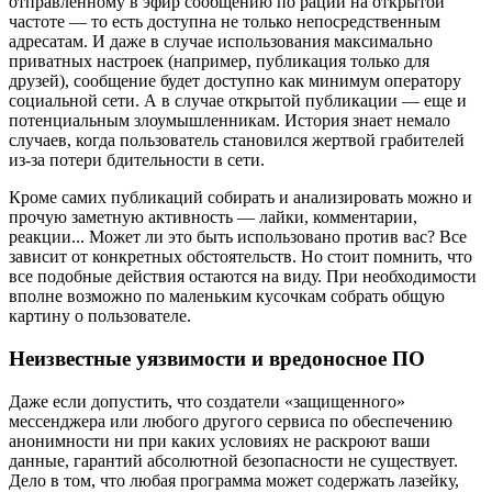
отправленному в эфир сообщению по рации на открытой
частоте — то есть доступна не только непосредственным
адресатам. И даже в случае использования максимально
приватных настроек (например, публикация только для
друзей), сообщение будет доступно как минимум оператору
социальной сети. А в случае открытой публикации — еще и
потенциальным злоумышленникам. История знает немало
случаев, когда пользователь становился жертвой грабителей
из-за потери бдительности в сети.
Кроме самих публикаций собирать и анализировать можно и
прочую заметную активность — лайки, комментарии,
реакции... Может ли это быть использовано против вас? Все
зависит от конкретных обстоятельств. Но стоит помнить, что
все подобные действия остаются на виду. При необходимости
вполне возможно по маленьким кусочкам собрать общую
картину о пользователе.
Неизвестные уязвимости и вредоносное ПО
Даже если допустить, что создатели «защищенного»
мессенджера или любого другого сервиса по обеспечению
анонимности ни при каких условиях не раскроют ваши
данные, гарантий абсолютной безопасности не существует.
Дело в том, что любая программа может содержать лазейку,