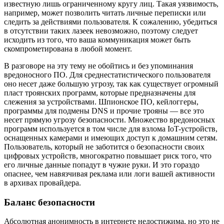
известную лишь ограниченному кругу лиц. Такая уязвимость,
например, может позволить читать личные переписки или
следить за действиями пользователя. К сожалению, убедиться
в отсутствии таких лазеек невозможно, поэтому следует
исходить из того, что ваша коммуникация может быть
скомпрометирована в любой момент.
В разговоре на эту тему не обойтись и без упоминания
вредоносного ПО. Для среднестатистического пользователя
оно несет даже большую угрозу, так как существует огромный
пласт троянских программ, которые предназначены для
слежения за устройствами. Шпионское ПО, кейлоггеры,
программы для подмены DNS и прочие трояны — все это
несет прямую угрозу безопасности. Множество вредоносных
программ используется в том числе для взлома IoT-устройств,
оснащенных камерами и имеющих доступ к домашним сетям.
Пользователь, который не заботится о безопасности своих
цифровых устройств, многократно повышает риск того, что
его личные данные попадут в чужие руки. И это гораздо
опаснее, чем навязчивая реклама или логи вашей активности
в архивах провайдера.
Баланс безопасности
Абсолютная анонимность в интернете недостижима, но это не