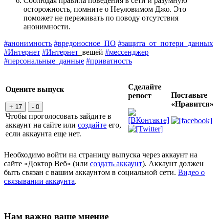
Соблюдая правила поведения в сети и разумную
осторожность, помните о Неуловимом Джо. Это
поможет не переживать по поводу отсутствия
анонимности.
#анонимность
#вредоносное_ПО
#защита_от_потери_данных
#Интернет
#Интернет
_вещей
#мессенджер
#персональные_данные
#приватность
Сделайте
Оцените выпуск
Поставьте
репост
«Нравится»
+ 17
- 0
Чтобы проголосовать зайдите в
аккаунт на сайте или
создайте
его,
если аккаунта еще нет.
Необходимо войти на страницу выпуска через аккаунт на
сайте «Доктор Веб» (или
создать аккаунт
). Аккаунт должен
быть связан с вашим аккаунтом в социальной сети.
Видео о
связывании аккаунта
.
Нам важно ваше мнение