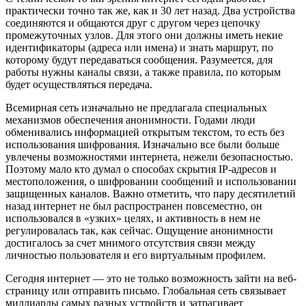
практически точно так же, как и 30 лет назад. Два устройства
соединяются и общаются друг с другом через цепочку
промежуточных узлов. Для этого они должны иметь некие
идентификаторы (адреса или имена) и знать маршрут, по
которому будут передаваться сообщения. Разумеется, для
работы нужны каналы связи, а также правила, по которым
будет осуществляться передача.
Всемирная сеть изначально не предлагала специальных
механизмов обеспечения анонимности. Годами люди
обменивались информацией открытым текстом, то есть без
использования шифрования. Изначально все были больше
увлечены возможностями интернета, нежели безопасностью.
Поэтому мало кто думал о способах скрытия IP-адресов и
местоположения, о шифровании сообщений и использовании
защищенных каналов. Важно отметить, что пару десятилетий
назад интернет не был распространен повсеместно, он
использовался в «узких» целях, и активность в нем не
регулировалась так, как сейчас. Ощущение анонимности
достигалось за счет мнимого отсутствия связи между
личностью пользователя и его виртуальным профилем.
Сегодня интернет — это не только возможность зайти на веб-
страницу или отправить письмо. Глобальная сеть связывает
миллиарды самых разных устройств и затрагивает