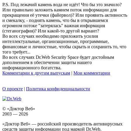
P.S. Под лежачий камень вода не идёт! Что бы это значило?
Или правильно заложить камнем поток информации для
прекращения её утечки (файервол)? Или проявить активность
и смекалку, - поднять камень, что бы в открывшемся
огромном потоке "затерялась" важная информация
(стеганография)? Или какой-то другой вариант?
Во всех случаях необходимо приложить усилия
интеллектуальные, организационные, программные,
финансовые и личностные, чтобы скрыть и сохранить то, что
того требует...
Во всех случаях Dr.Web Security Space будет достойным
дополнением в обеспечении защиты нашего
информационного богатства.
Комментарии к другим выпускам
|
Мои комментарии
О проекте
|
Политика конфиденциальности
© «Доктор Веб»
2003 — 2026
«Доктор Веб» — российский производитель антивирусных
средств защиты информации под маркой Dr.Web.