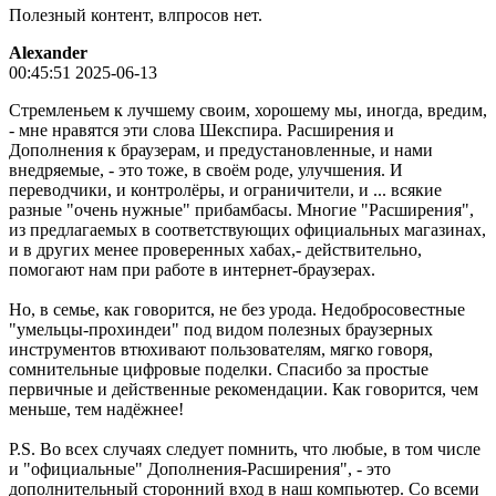
Полезный контент, влпросов нет.
Alexander
00:45:51 2025-06-13
Стремленьем к лучшему своим, хорошему мы, иногда, вредим,
- мне нравятся эти слова Шекспира. Расширения и
Дополнения к браузерам, и предустановленные, и нами
внедряемые, - это тоже, в своём роде, улучшения. И
переводчики, и контролёры, и ограничители, и ... всякие
разные "очень нужные" прибамбасы. Многие "Расширения",
из предлагаемых в соответствующих официальных магазинах,
и в других менее проверенных хабах,- действительно,
помогают нам при работе в интернет-браузерах.
Но, в семье, как говорится, не без урода. Недобросовестные
"умельцы-прохиндеи" под видом полезных браузерных
инструментов втюхивают пользователям, мягко говоря,
сомнительные цифровые поделки. Спасибо за простые
первичные и действенные рекомендации. Как говорится, чем
меньше, тем надёжнее!
P.S. Во всех случаях следует помнить, что любые, в том числе
и "официальные" Дополнения-Расширения", - это
дополнительный сторонний вход в наш компьютер. Со всеми