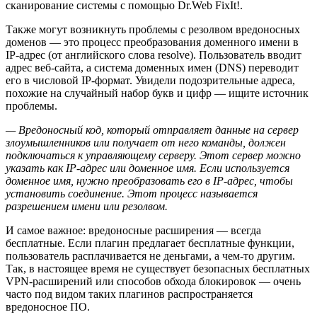
сканирование системы с помощью Dr.Web FixIt!.
Также могут возникнуть проблемы с резолвом вредоносных
доменов — это процесс преобразования доменного имени в
IP-адрес (от английского слова resolve). Пользователь вводит
адрес веб-сайта, а система доменных имен (DNS) переводит
его в числовой IP-формат. Увидели подозрительные адреса,
похожие на случайный набор букв и цифр — ищите источник
проблемы.
— Вредоносный код, который отправляет данные на сервер
злоумышленников или получает от него команды, должен
подключаться к управляющему серверу. Этот сервер можно
указать как IP-адрес или доменное имя. Если используется
доменное имя, нужно преобразовать его в IP-адрес, чтобы
установить соединение. Этот процесс называется
разрешением имени или резолвом.
И самое важное: вредоносные расширения — всегда
бесплатные. Если плагин предлагает бесплатные функции,
пользователь расплачивается не деньгами, а чем-то другим.
Так, в настоящее время не существует безопасных бесплатных
VPN-расширений или способов обхода блокировок — очень
часто под видом таких плагинов распространяется
вредоносное ПО.