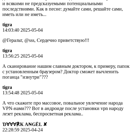
и всякими не предсказуемыми потенциальными
последствиями. Как в песне: думайте сами, решайте сами,
иметь или не иметь...
tigra
14:03:40 2025-05-04
@Геральт, @sss, Сердечно приветствую!!!
tigra
13:56:25 2025-05-04
А сканирование нашим славным доктором, к примеру, папок
с установленным браузером? Доктор сможет вычленить
поганца "изнутри"???
tigra
13:54:48 2025-05-04
А что скажите про массовое, повальное увлечение народа
VPN-нами??? Вот в андроиде после установки vpn народу
лезет реклама, беспросветная реклама..
Ɗ∀∀∀℟Ҡ A₦GĒL ✘
22:28:59 2025-04-24