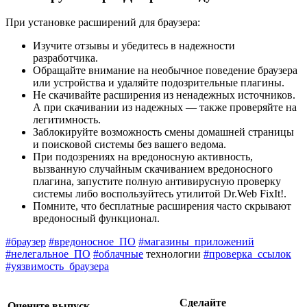
При установке расширений для браузера:
Изучите отзывы и убедитесь в надежности
разработчика.
Обращайте внимание на необычное поведение браузера
или устройства и удаляйте подозрительные плагины.
Не скачивайте расширения из ненадежных источников.
А при скачивании из надежных — также проверяйте на
легитимность.
Заблокируйте возможность смены домашней страницы
и поисковой системы без вашего ведома.
При подозрениях на вредоносную активность,
вызванную случайным скачиванием вредоносного
плагина, запустите полную антивирусную проверку
системы либо воспользуйтесь утилитой Dr.Web FixIt!.
Помните, что бесплатные расширения часто скрывают
вредоносный функционал.
#браузер
#вредоносное_ПО
#магазины_приложений
#нелегальное_ПО
#облачные
технологии
#проверка_ссылок
#уязвимость_браузера
Сделайте
Оцените выпуск