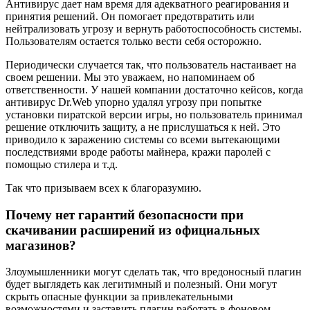
Антивирус дает нам время для адекватного реагирования и
принятия решений. Он помогает предотвратить или
нейтрализовать угрозу и вернуть работоспособность системы.
Пользователям остается только вести себя осторожно.
Периодически случается так, что пользователь настаивает на
своем решении. Мы это уважаем, но напоминаем об
ответственности. У нашей компании достаточно кейсов, когда
антивирус Dr.Web упорно удалял угрозу при попытке
установки пиратской версии игры, но пользователь принимал
решение отключить защиту, а не прислушаться к ней. Это
приводило к заражению системы со всеми вытекающими
последствиями вроде работы майнера, кражи паролей с
помощью стилера и т.д.
Так что призываем всех к благоразумию.
Почему нет гарантий безопасности при
скачивании расширений из официальных
магазинов?
Злоумышленники могут сделать так, что вредоносный плагин
будет выглядеть как легитимный и полезный. Они могут
скрыть опасные функции за привлекательными
возможностями и заставить плагин работать в фоновом