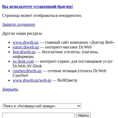
Вы используете устаревший браузер!
Страница может отображаться некорректно.
Защити созданное
Другие наши ресурсы
www.drweb.uz
— главный сайт компании «Доктор Веб»
estore.drweb.uz
— интернет-магазин Dr.Web
free.drweb.uz
— бесплатные утилиты, плагины,
информеры
av-desk.com
— интернет-сервис для поставщиков услуг
Dr.Web AV-Desk
curenet.drweb.uz
— сетевая лечащая утилита Dr.Web
CureNet!
www.drweb.uz/web-iq
— ВебIQметр
Закрыть
Найти