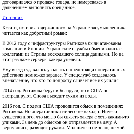
договаривался о продаже товара, не намереваясь в
дальнейшем выполнять обещанное.
Источник
Кстати, история задержанного на Украине злоумышленника
читается как добротный роман:
В 2012 году с инфраструктуры Рытикова были атакованы
компании в Японии. Украинские службы обменивались с
коллегами из Страны восходящего солнца данными. Но на
этот раз даже серверы хакера уцелели.
Ему всегда удавалось узнавать о предстоящих оперативных
действиях немножко заранее. У спецслужб создавалось
впечатление, что кто-то попросту сливает все их усилия.
2014 год. Рытикова берут в Беларуси, но в США не
экстрадируют. Снова выходит сухим из воды.
2016 год. С подачи США проводится обыск в помещениях
Рытикова. Но оперативники ничего не находят. Ничего
существенного, что могло бы связать хакера с хоть какими-то
уликами. За день до обысков он отправляется на дачу. А
вернувшись, разводит руками. Мол ничего не знаю, не моё.