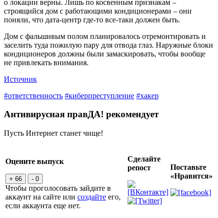
о локации верны. Лишь по косвенным признакам –
строящийся дом с работающими кондиционерами – они
поняли, что дата-центр где-то все-таки должен быть.
Дом с фальшивым полом планировалось отремонтировать и
заселить туда пожилую пару для отвода глаз. Наружные блоки
кондиционеров должны были замаскировать, чтобы вообще
не привлекать внимания.
Источник
#ответственность
#киберпреступление
#хакер
Антивирусная правДА! рекомендует
Пусть Интернет станет чище!
Сделайте
Оцените выпуск
Поставьте
репост
«Нравится»
+ 66
- 0
Чтобы проголосовать зайдите в
аккаунт на сайте или
создайте
его,
если аккаунта еще нет.