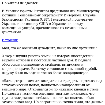
Но хакеры не сдаются:
В Украине юристы Рытикова предъявили иск Министерству
юстиции, Генеральному секретариату Интерпола, Службе
безопасности Украины (СБУ), Генеральной прокуратуре
Украины и посольству США в Украине по поводу
возмещения ущерба, причиненного их незаконными
действиями.
Источник
Мол, это же обычный дата-центр, какие ко мне претензии?
Хакер выкупил участок земли, на котором впоследствии
вырыли котлован и построили частный дом. В подвале
обустроили помещение со стойками, вытяжками и
кондиционерами. Вытяжку соединили с каминной трубой,
наружу были выведены только блоки кондиционеров.
«Дата-центр» – комната квадратов на тридцать – прятался под
автоматическим полом, полностью изолированный от
внешнего мира. Открывался он по нажатию кнопки в стене.
По словам участников операции, вначале показалось, что
группа задержания ошиблась – настолько тщательно был
замаскирован вход. Но оперативники точно знали, что данные