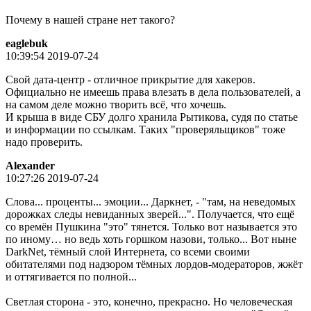
Почему в нашей стране нет такого?
eaglebuk
10:39:54 2019-07-24
Свой дата-центр - отличное прикрытие для хакеров.
Официально не имеешь права влезать в дела пользователей, а
на самом деле можно творить всё, что хочешь.
И крыша в виде СБУ долго хранила Рытикова, судя по статье
и информации по ссылкам. Таких "проверяльщиков" тоже
надо проверить.
Alexander
10:27:26 2019-07-24
Слова... проценты... эмоции... Даркнет, - "там, на неведомых
дорожках следы невиданных зверей...". Получается, что ещё
со времён Пушкина "это" тянется. Только вот называется это
по иному… но ведь хоть горшком назови, только... Вот ныне
DarkNet, тёмный слой Интернета, со всеми своими
обитателями под надзором тёмных лордов-модераторов, жжёт
и оттягивается по полной...
Светлая сторона - это, конечно, прекрасно. Но человеческая