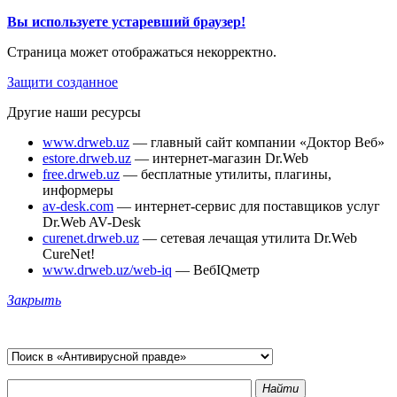
Вы используете устаревший браузер!
Страница может отображаться некорректно.
Защити созданное
Другие наши ресурсы
www.drweb.uz
— главный сайт компании «Доктор Веб»
estore.drweb.uz
— интернет-магазин Dr.Web
free.drweb.uz
— бесплатные утилиты, плагины,
информеры
av-desk.com
— интернет-сервис для поставщиков услуг
Dr.Web AV-Desk
curenet.drweb.uz
— сетевая лечащая утилита Dr.Web
CureNet!
www.drweb.uz/web-iq
— ВебIQметр
Закрыть
Найти