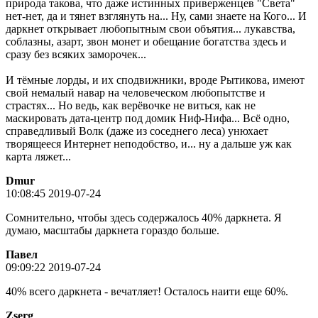
природа такова, что даже истинных приверженцев "Света"
нет-нет, да и тянет взглянуть на... Ну, сами знаете на Кого... И
даркнет открывает любопытным свои объятия... лукавства,
соблазны, азарт, звон монет и обещание богатства здесь и
сразу без всяких заморочек...
И тёмные лорды, и их сподвижники, вроде Рытикова, имеют
свой немалый навар на человеческом любопытстве и
страстях... Но ведь, как верёвочке не виться, как не
маскировать дата-центр под домик Ниф-Нифа... Всё одно,
справедливый Волк (даже из соседнего леса) унюхает
творящееся Интернет неподобство, и... ну а дальше уж как
карта ляжет...
Dmur
10:08:45 2019-07-24
Сомнительно, чтобы здесь содержалось 40% даркнета. Я
думаю, масштабы даркнета гораздо больше.
Пaвeл
09:09:22 2019-07-24
40% всего даркнета - вечатляет! Осталось наити еще 60%.
Zserg