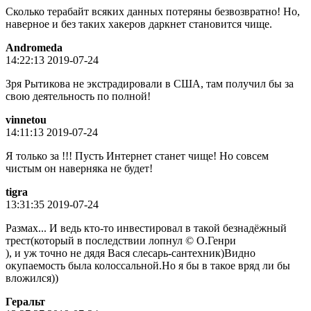
Сколько терабайт всяких данных потеряны безвозвратно! Но,
наверное и без таких хакеров даркнет становится чище.
Andromeda
14:22:13 2019-07-24
Зря Рытикова не экстрадировали в США, там получил бы за
свою деятельность по полной!
vinnetou
14:11:13 2019-07-24
Я только за !!! Пусть Интернет станет чище! Но совсем
чистым он наверняка не будет!
tigra
13:31:35 2019-07-24
Размах... И ведь кто-то инвестировал в такой безнадёжный
трест(который в последствии лопнул © О.Генри
), и уж точно не дядя Вася слесарь-сантехник)Видно
окупаемость была колоссальной.Но я бы в такое вряд ли бы
вложился))
Геральт