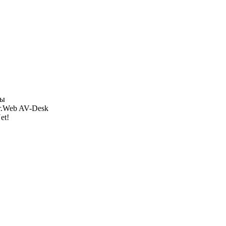
ры
r.Web AV-Desk
et!