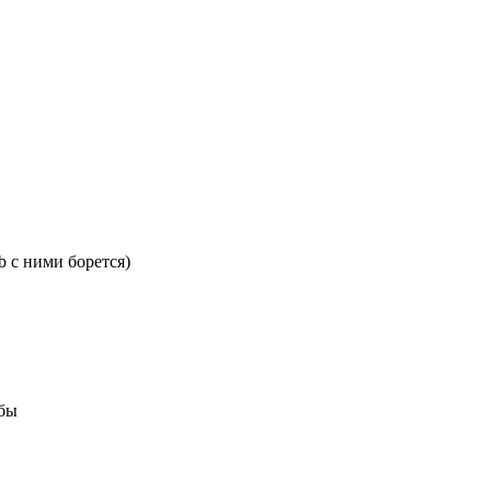
 с ними борется)
ебы