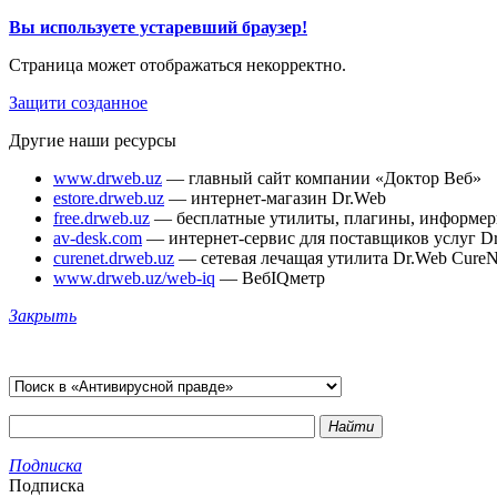
Вы используете устаревший браузер!
Страница может отображаться некорректно.
Защити созданное
Другие наши ресурсы
www.drweb.uz
— главный сайт компании «Доктор Веб»
estore.drweb.uz
— интернет-магазин Dr.Web
free.drweb.uz
— бесплатные утилиты, плагины, информе
av-desk.com
— интернет-сервис для поставщиков услуг D
curenet.drweb.uz
— сетевая лечащая утилита Dr.Web CureN
www.drweb.uz/web-iq
— ВебIQметр
Закрыть
Найти
Подписка
Подписка