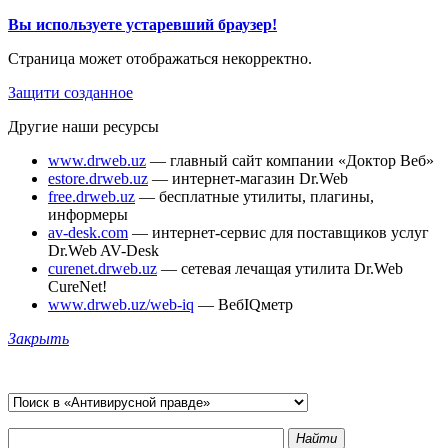
Вы используете устаревший браузер!
Страница может отображаться некорректно.
Защити созданное
Другие наши ресурсы
www.drweb.uz
— главный сайт компании «Доктор Веб»
estore.drweb.uz
— интернет-магазин Dr.Web
free.drweb.uz
— бесплатные утилиты, плагины,
информеры
av-desk.com
— интернет-сервис для поставщиков услуг
Dr.Web AV-Desk
curenet.drweb.uz
— сетевая лечащая утилита Dr.Web
CureNet!
www.drweb.uz/web-iq
— ВебIQметр
Закрыть
Найти