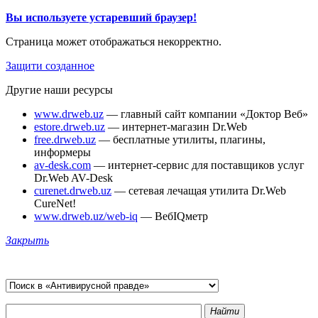
Вы используете устаревший браузер!
Страница может отображаться некорректно.
Защити созданное
Другие наши ресурсы
www.drweb.uz
— главный сайт компании «Доктор Веб»
estore.drweb.uz
— интернет-магазин Dr.Web
free.drweb.uz
— бесплатные утилиты, плагины,
информеры
av-desk.com
— интернет-сервис для поставщиков услуг
Dr.Web AV-Desk
curenet.drweb.uz
— сетевая лечащая утилита Dr.Web
CureNet!
www.drweb.uz/web-iq
— ВебIQметр
Закрыть
Найти