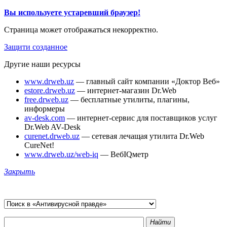
Вы используете устаревший браузер!
Страница может отображаться некорректно.
Защити созданное
Другие наши ресурсы
www.drweb.uz
— главный сайт компании «Доктор Веб»
estore.drweb.uz
— интернет-магазин Dr.Web
free.drweb.uz
— бесплатные утилиты, плагины,
информеры
av-desk.com
— интернет-сервис для поставщиков услуг
Dr.Web AV-Desk
curenet.drweb.uz
— сетевая лечащая утилита Dr.Web
CureNet!
www.drweb.uz/web-iq
— ВебIQметр
Закрыть
Найти