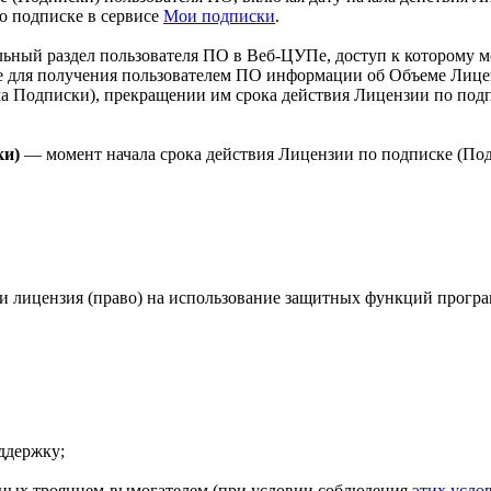
о подписке в сервисе
Мои подписки
.
ьный раздел пользователя ПО в Веб-ЦУПе, доступ к которому м
сле для получения пользователем ПО информации об Объеме Лиц
 Подписки), прекращении им срока действия Лицензии по подп
.
ки)
— момент начала срока действия Лицензии по подписке (Подп
лицензия (право) на использование защитных функций програм
ддержку;
нных троянцем-вымогателем (при условии соблюдения
этих усло