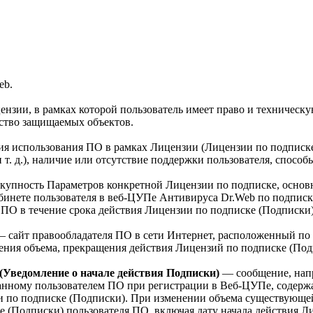
eb.
нзии, в рамках которой пользователь имеет право и техническ
ество защищаемых объектов.
я использования ПО в рамках Лицензии (Лицензии по подписке
т. д.), наличие или отсутствие поддержки пользователя, спосо
купность Параметров конкретной Лицензии по подписке, основн
абинете пользователя в веб-ЦУПе Антивируса Dr.Web по подписк
ПО в течение срока действия Лицензии по подписке (Подписки)
 сайт правообладателя ПО в сети Интернет, расположенный по
ения объема, прекращения действия Лицензий по подписке (Под
 (Уведомление о начале действия Подписки)
— сообщение, нап
занному пользователем ПО при регистрации в Веб-ЦУПе, содер
ии по подписке (Подписки). При изменении объема существующе
е (Подписки) пользователя ПО, включая дату начала действия 