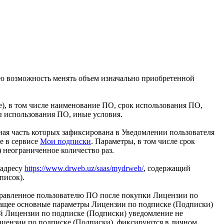
ую возможность менять объем изначально приобретенной
), в том числе наименование ПО, срок использования ПО,
бы использования ПО, иные условия.
ая часть которых зафиксирована в Уведомлении пользователя
е в сервисе
Мои подписки
. Параметры, в том числе срок
 неограниченное количество раз.
 адресу
https://www.drweb.uz/saas/mydrweb/
, содержащий
писок).
равленное пользователю ПО после покупки Лицензии по
жащее основные параметры Лицензии по подписке (Подписки)
й Лицензии по подписке (Подписки) уведомление не
Лицензии по подписке (Подписки), фиксируются в личном