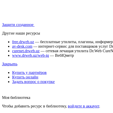
Защити созданное
Другие наши ресурсы
free.drweb.uz
— бесплатные утилиты, плагины, информе
av-desk.com
— интернет-сервис для поставщиков услуг D
curenet.drweb.uz
— сетевая лечащая утилита Dr.Web CureN
www.drweb.uz/web-iq
— ВебIQметр
Закрыть
Купить у партнёров
Купить онлайн
Задать вопрос о покупке
Моя библиотека
Чтобы добавить ресурс в библиотеку,
войдите в аккаунт
.