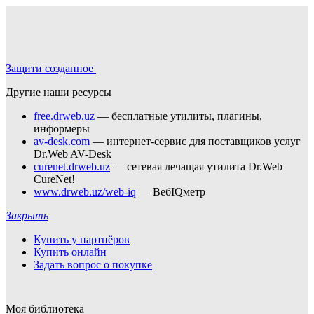
Защити созданное
Другие наши ресурсы
free.drweb.uz
— бесплатные утилиты, плагины,
информеры
av-desk.com
— интернет-сервис для поставщиков услуг
Dr.Web AV-Desk
curenet.drweb.uz
— сетевая лечащая утилита Dr.Web
CureNet!
www.drweb.uz/web-iq
— ВебIQметр
Закрыть
Купить у партнёров
Купить онлайн
Задать вопрос о покупке
Моя библиотека