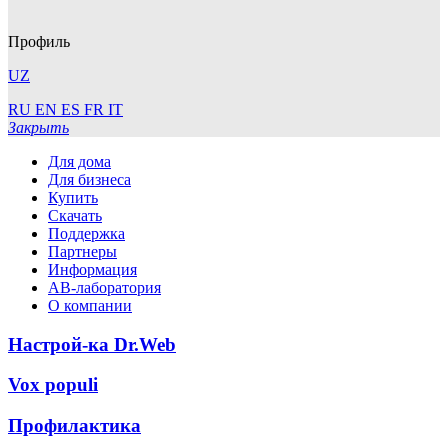
Профиль
UZ
RU
EN
ES
FR
IT
Закрыть
Для дома
Для бизнеса
Купить
Скачать
Поддержка
Партнеры
Информация
АВ-лаборатория
О компании
Настрой-ка Dr.Web
Vox populi
Профилактика