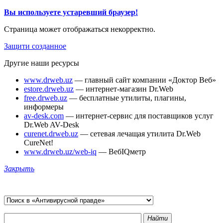
Вы используете устаревший браузер!
Страница может отображаться некорректно.
Защити созданное
Другие наши ресурсы
www.drweb.uz
— главный сайт компании «Доктор Веб»
estore.drweb.uz
— интернет-магазин Dr.Web
free.drweb.uz
— бесплатные утилиты, плагины,
информеры
av-desk.com
— интернет-сервис для поставщиков услуг
Dr.Web AV-Desk
curenet.drweb.uz
— сетевая лечащая утилита Dr.Web
CureNet!
www.drweb.uz/web-iq
— ВебIQметр
Закрыть
Найти