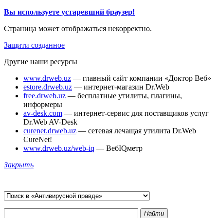
Вы используете устаревший браузер!
Страница может отображаться некорректно.
Защити созданное
Другие наши ресурсы
www.drweb.uz
— главный сайт компании «Доктор Веб»
estore.drweb.uz
— интернет-магазин Dr.Web
free.drweb.uz
— бесплатные утилиты, плагины,
информеры
av-desk.com
— интернет-сервис для поставщиков услуг
Dr.Web AV-Desk
curenet.drweb.uz
— сетевая лечащая утилита Dr.Web
CureNet!
www.drweb.uz/web-iq
— ВебIQметр
Закрыть
Найти