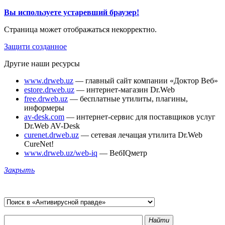
Вы используете устаревший браузер!
Страница может отображаться некорректно.
Защити созданное
Другие наши ресурсы
www.drweb.uz
— главный сайт компании «Доктор Веб»
estore.drweb.uz
— интернет-магазин Dr.Web
free.drweb.uz
— бесплатные утилиты, плагины,
информеры
av-desk.com
— интернет-сервис для поставщиков услуг
Dr.Web AV-Desk
curenet.drweb.uz
— сетевая лечащая утилита Dr.Web
CureNet!
www.drweb.uz/web-iq
— ВебIQметр
Закрыть
Найти